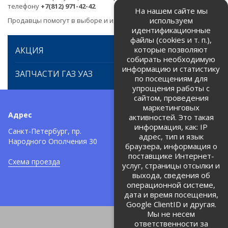
телефону
+7(812) 971-42-42
На нашем сайте мы
используем
Продавцы помогут в выборе и идентификации товара.
идентификационные
файлы (cookies и т. п.),
которые позволяют
АКЦИЯ
собирать необходимую
информацию и статистику
ЗАПЧАСТИ ГАЗ УАЗ
по посещениям для
упрощения работы с
сайтом, проведения
маркетинговых
Адрес
Телефоны:
активностей. Это такая
информация, как: IP
+7 (812) 971-42-42
Санкт-Петербург, пр.
тел:
адрес, тип и язык
Народного Ополчения 30
браузера, информация о
Политика об обработке и
защите персональных данных
поставщике Интернет-
Схема проезда
услуг, страницы отсылки и
Соглашение на обработку
персональных данных
выхода, сведения об
операционной системе,
дата и время посещения,
Google ClientID и другая.
Мы не несем
ответственности за