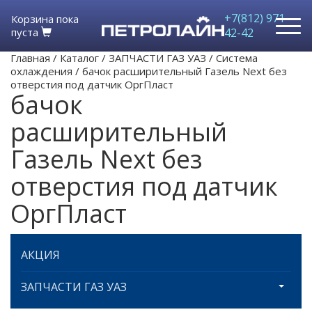
+7(812) 971-
Корзина пока
пуста
42-42
Главная
/
Каталог
/
ЗАПЧАСТИ ГАЗ УАЗ
/
Система
охлаждения
/
бачок расширительный Газель Next без
отверстия под датчик ОргПласт
бачок
расширительный
Газель Next без
отверстия под датчик
ОргПласт
АКЦИЯ
ЗАПЧАСТИ ГАЗ УАЗ