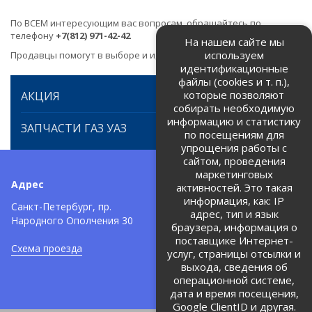
По ВСЕМ интересующим вас вопросам, обращайтесь по
телефону
+7(812) 971-42-42
На нашем сайте мы
используем
Продавцы помогут в выборе и идентификации товара.
идентификационные
файлы (cookies и т. п.),
которые позволяют
АКЦИЯ
собирать необходимую
информацию и статистику
ЗАПЧАСТИ ГАЗ УАЗ
по посещениям для
упрощения работы с
сайтом, проведения
маркетинговых
Адрес
Телефоны:
активностей. Это такая
информация, как: IP
+7 (812) 971-42-42
Санкт-Петербург, пр.
тел:
адрес, тип и язык
Народного Ополчения 30
браузера, информация о
Политика об обработке и
защите персональных данных
поставщике Интернет-
Схема проезда
услуг, страницы отсылки и
Соглашение на обработку
персональных данных
выхода, сведения об
операционной системе,
дата и время посещения,
Google ClientID и другая.