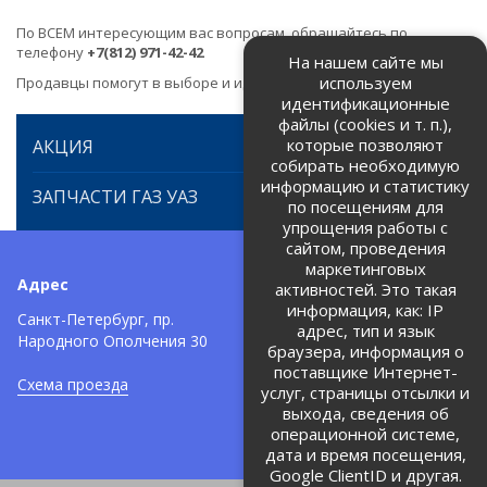
По ВСЕМ интересующим вас вопросам, обращайтесь по
телефону
+7(812) 971-42-42
На нашем сайте мы
используем
Продавцы помогут в выборе и идентификации товара.
идентификационные
файлы (cookies и т. п.),
которые позволяют
АКЦИЯ
собирать необходимую
информацию и статистику
ЗАПЧАСТИ ГАЗ УАЗ
по посещениям для
упрощения работы с
сайтом, проведения
маркетинговых
Адрес
Телефоны:
активностей. Это такая
информация, как: IP
+7 (812) 971-42-42
Санкт-Петербург, пр.
тел:
адрес, тип и язык
Народного Ополчения 30
браузера, информация о
Политика об обработке и
защите персональных данных
поставщике Интернет-
Схема проезда
услуг, страницы отсылки и
Соглашение на обработку
персональных данных
выхода, сведения об
операционной системе,
дата и время посещения,
Google ClientID и другая.