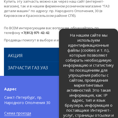
Купить эту запчасть можно как через наш сайт (интернет-
магазин), так и в нашем фирменном розничном магазине "ГАЗ
детали машин" по адресу: пр. Народного Ополчения, 30 (в
Кировском и Красносельском районе СПб).
По ВСЕМ интересующим вас вопросам, обращайтесь по
телефону
+7(812) 971-42-42
На нашем сайте мы
используем
Продавцы помогут в выборе и идентификации товара.
идентификационные
файлы (cookies и т. п.),
которые позволяют
АКЦИЯ
собирать необходимую
информацию и статистику
ЗАПЧАСТИ ГАЗ УАЗ
по посещениям для
упрощения работы с
сайтом, проведения
маркетинговых
Адрес
Телефоны:
активностей. Это такая
информация, как: IP
+7 (812) 971-42-42
Санкт-Петербург, пр.
тел:
адрес, тип и язык
Народного Ополчения 30
браузера, информация о
Политика об обработке и
защите персональных данных
поставщике Интернет-
Схема проезда
услуг, страницы отсылки и
Соглашение на обработку