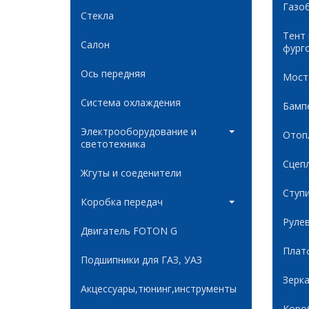
Газо
Стекла
Тент
Салон
фург
Ось передняя
Мост
Система охлаждения
Бамп
Электрооборудование и
Отоп
светотехника
Сцеп
Жгуты и соеденители
Ступ
Коробка передач
Руле
Двигатель FOTON G
Плат
Подшипники для ГАЗ, УАЗ
Зерк
Акцессуары,тюнинг,инструменты
Коро