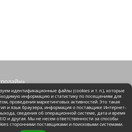
тролайн»
защищены.
уем идентификационные файлы (cookies и т. п.), которые
бходимую информацию и статистику по посещениям для
том, проведения маркетинговых активностей. Это такая
.ru
 тип и язык браузера, информация о поставщике Интернет-
 выхода, сведения об операционной системе, дата и время
ntID и другая. Мы не несем ответственности за способы
kies сторонними поставщиками и поисковыми системами.