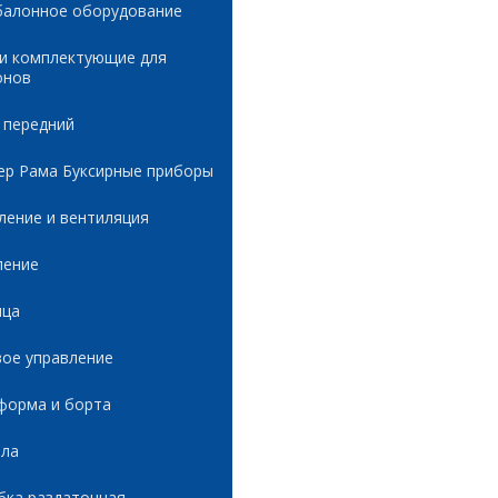
балонное оборудование
 и комплектующие для
онов
 передний
ер Рама Буксирные приборы
ление и вентиляция
ление
ица
вое управление
форма и борта
ала
бка раздаточная