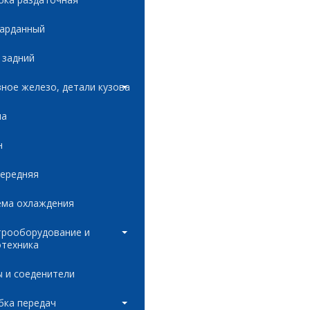
карданный
 задний
ное железо, детали кузова
ла
н
передняя
ема охлаждения
трооборудование и
отехника
 и соеденители
бка передач