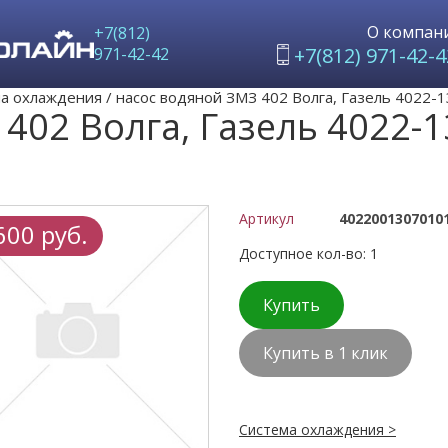
О компан
+7(812)
+7(812) 971-42-4
971-42-42
а охлаждения
/
насос водяной ЗМЗ 402 Волга, Газель 402
402 Волга, Газель 4022-
Артикул
4022001307010
600 руб.
Доступное кол-во: 1
Купить
Купить в 1 клик
Система охлаждения >