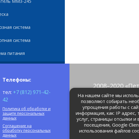
атель ММЗ-245
еска
озная система
опная система
ема питания
Телефоны:
2008–2020 «Пе
тел:
+7 (812) 971-42-
© Все права 
На нашем сайте мы использ
42
позволяют собирать нео
упрощения работы с сай
Политика об обработке и
petrolain@mail
информация, как: IP адрес,
защите персональных
данных
услуг, страницы отсылки и
посещения, Google Clie
Соглашение на
использования файлов coo
обработку персональных
данных