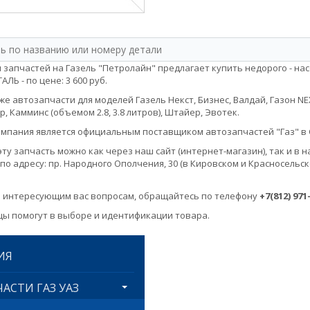
 запчастей на Газель "Петролайн" предлагает купить недорого - насо
ЛЬ - по цене: 3 600 руб.
е автозапчасти для моделей Газель Некст, Бизнес, Валдай, Газон NEXT, 
, Камминс (объемом 2.8, 3.8 литров), Штайер, Эвотек.
мпания является официальным поставщиком автозапчастей "Газ" в 
эту запчасть можно как через наш сайт (интернет-магазин), так и 
по адресу: пр. Народного Ополчения, 30 (в Кировском и Красносельск
 интересующим вас вопросам, обращайтесь по телефону
+7(812) 971
ы помогут в выборе и идентификации товара.
ИЯ
АСТИ ГАЗ УАЗ