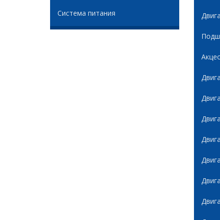
Система питания
Двиг
Подши
Акце
Двиг
Двиг
Двиг
Двиг
Двиг
Двиг
Двиг