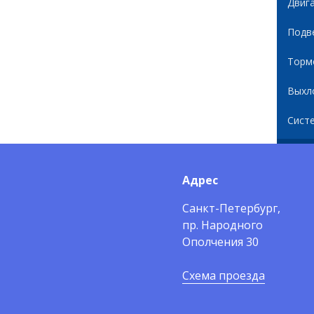
Двиг
Подв
Торм
Выхл
Сист
Адрес
Санкт-Петербург,
пр. Народного
Ополчения 30
Схема проезда