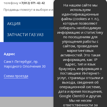
телефону
+7(812) 971-42-42
На нашем сайте мы
используем
Продавцы помогут в выборе и идентификации товара.
идентификационные
файлы (cookies и т. п.),
которые позволяют
АКЦИЯ
собирать необходимую
информацию и статистику
ЗАПЧАСТИ ГАЗ УАЗ
по посещениям для
упрощения работы с
сайтом, проведения
маркетинговых
Адрес
Телефоны:
активностей. Это такая
информация, как: IP
+7 (812) 971-42-42
Санкт-Петербург, пр.
тел:
адрес, тип и язык
Народного Ополчения 30
браузера, информация о
Политика об обработке и
защите персональных данных
поставщике Интернет-
Схема проезда
услуг, страницы отсылки и
Соглашение на обработку
персональных данных
выхода, сведения об
операционной системе,
дата и время посещения,
Google ClientID и другая.
Мы не несем
ответственности за