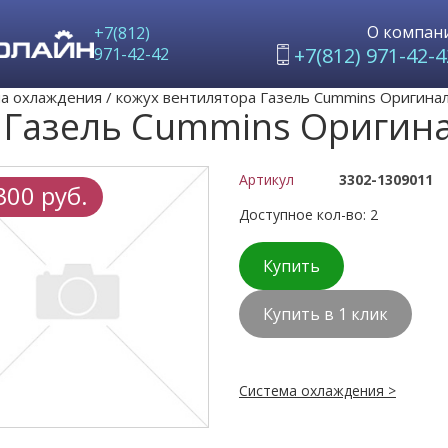
О компан
+7(812)
+7(812) 971-42-4
971-42-42
а охлаждения
/
кожух вентилятора Газель Cummins Оригинал
 Газель Cummins Оригина
Артикул
3302-1309011
300 руб.
Доступное кол-во: 2
Купить
Купить в 1 клик
Система охлаждения >