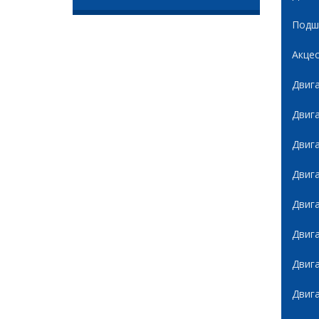
Подши
Акце
Двиг
Двиг
Двиг
Двиг
Двиг
Двиг
Двиг
Двиг