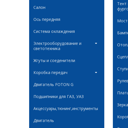
Тент
Салон
фург
Ось передняя
Мост
Система охлаждения
Бамп
Электрооборудование и
Отоп
светотехника
Сцеп
Жгуты и соеденители
Ступ
Коробка передач
Руле
Двигатель FOTON G
Плат
Подшипники для ГАЗ, УАЗ
Зерк
Акцессуары,тюнинг,инструменты
Коро
Двигатель