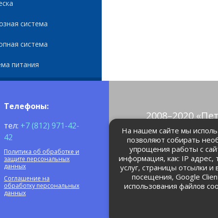
еска
озная система
опная система
ема питания
Телефоны:
2008–2020 «Пе
тел:
+7 (812) 971-42-
© Все права 
На нашем сайте мы использ
42
позволяют собирать нео
упрощения работы с сай
Политика об обработке и
petrolain@mail
информация, как: IP адрес,
защите персональных
данных
услуг, страницы отсылки и
посещения, Google Clie
Соглашение на
использования файлов coo
обработку персональных
данных