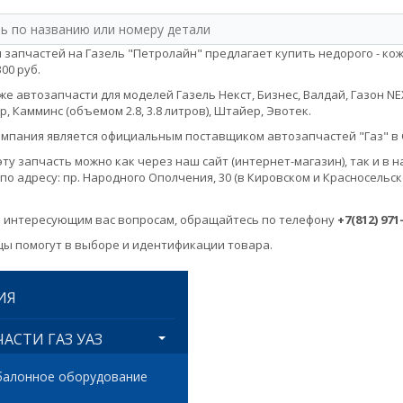
 запчастей на Газель "Петролайн" предлагает купить недорого - кож
300 руб.
е автозапчасти для моделей Газель Некст, Бизнес, Валдай, Газон NEXT, 
, Камминс (объемом 2.8, 3.8 литров), Штайер, Эвотек.
мпания является официальным поставщиком автозапчастей "Газ" в 
эту запчасть можно как через наш сайт (интернет-магазин), так и 
по адресу: пр. Народного Ополчения, 30 (в Кировском и Красносельск
 интересующим вас вопросам, обращайтесь по телефону
+7(812) 971
ы помогут в выборе и идентификации товара.
ИЯ
АСТИ ГАЗ УАЗ
балонное оборудование