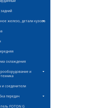
карданный
 задний
ное железо, детали кузова
ла
н
передняя
ема охлаждения
трооборудование и
отехника
 и соеденители
бка передач
атель FOTON G