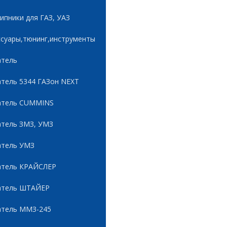
пники для ГАЗ, УАЗ
ссуары,тюнинг,инструменты
атель
атель 5344 ГАЗон NEXT
атель CUMMINS
атель ЗМЗ, УМЗ
атель УМЗ
атель КРАЙСЛЕР
атель ШТАЙЕР
атель ММЗ-245