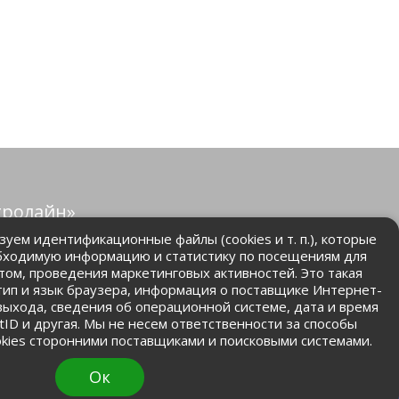
тролайн»
защищены.
уем идентификационные файлы (cookies и т. п.), которые
бходимую информацию и статистику по посещениям для
том, проведения маркетинговых активностей. Это такая
.ru
 тип и язык браузера, информация о поставщике Интернет-
 выхода, сведения об операционной системе, дата и время
ntID и другая. Мы не несем ответственности за способы
kies сторонними поставщиками и поисковыми системами.
Ок