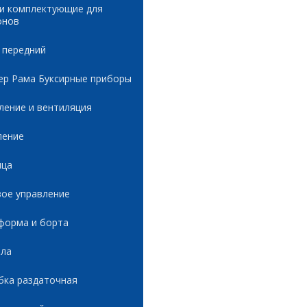
 и комплектующие для
онов
 передний
ер Рама Буксирные приборы
ление и вентиляция
ление
ица
вое управление
форма и борта
ала
бка раздаточная