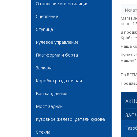
Отопление и вентиляция
Сцепление
Магазин
цене: 1 
Ступица
В продаж
Крайслер
Рулевое управление
Наша ко
Платформа и борта
Купить 
машин" 
Зеркала
По ВСЕМ
Коробка раздаточная
Продавц
Вал карданный
АКЦ
Мост задний
ЗАПЧ
Кузовное железо, детали кузова
Газо
Стекла