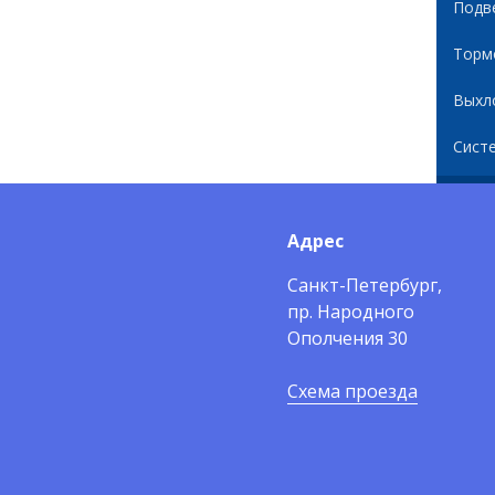
Подв
Торм
Выхл
Сист
Адрес
Санкт-Петербург,
пр. Народного
Ополчения 30
Схема проезда