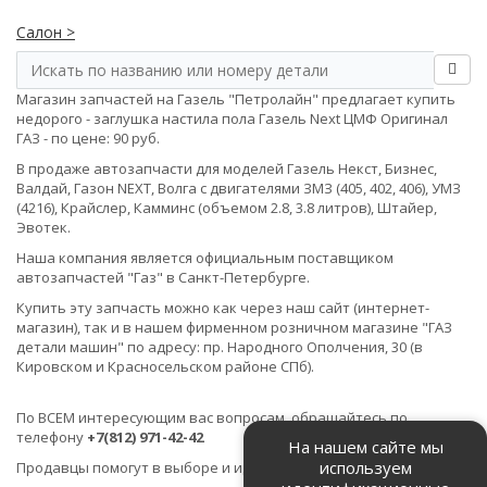
Салон >
Магазин запчастей на Газель "Петролайн" предлагает купить
недорого - заглушка настила пола Газель Next ЦМФ Оригинал
ГАЗ - по цене: 90 руб.
В продаже автозапчасти для моделей Газель Некст, Бизнес,
Валдай, Газон NEXT, Волга с двигателями ЗМЗ (405, 402, 406), УМЗ
(4216), Крайслер, Камминс (объемом 2.8, 3.8 литров), Штайер,
Эвотек.
Наша компания является официальным поставщиком
автозапчастей "Газ" в Санкт-Петербурге.
Купить эту запчасть можно как через наш сайт (интернет-
магазин), так и в нашем фирменном розничном магазине "ГАЗ
детали машин" по адресу: пр. Народного Ополчения, 30 (в
Кировском и Красносельском районе СПб).
По ВСЕМ интересующим вас вопросам, обращайтесь по
телефону
+7(812) 971-42-42
На нашем сайте мы
используем
Продавцы помогут в выборе и идентификации товара.