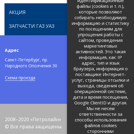
идентификационные
файлы (cookies и т. п.),
которые позволяют
АКЦИЯ
собирать необходимую
информацию и статистику
ЗАПЧАСТИ ГАЗ УАЗ
по посещениям для
упрощения работы с
сайтом, проведения
маркетинговых
Адрес
Телефоны:
активностей. Это такая
информация, как: IP
+7 (812) 971-42-42
Санкт-Петербург, пр.
тел:
адрес, тип и язык
Народного Ополчения 30
браузера, информация о
Политика об обработке и
защите персональных данных
поставщике Интернет-
Схема проезда
услуг, страницы отсылки и
Соглашение на обработку
персональных данных
выхода, сведения об
операционной системе,
дата и время посещения,
Google ClientID и другая.
Мы не несем
ответственности за
2008–2020 «Петролайн»
способы использования
файлов cookies
© Все права защищены.
сторонними