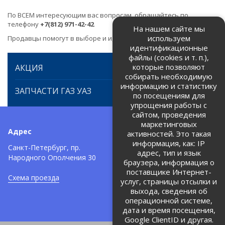
По ВСЕМ интересующим вас вопросам, обращайтесь по
телефону
+7(812) 971-42-42
На нашем сайте мы
используем
Продавцы помогут в выборе и идентификации товара.
идентификационные
файлы (cookies и т. п.),
которые позволяют
АКЦИЯ
собирать необходимую
информацию и статистику
ЗАПЧАСТИ ГАЗ УАЗ
по посещениям для
упрощения работы с
сайтом, проведения
маркетинговых
Адрес
Телефоны:
активностей. Это такая
информация, как: IP
+7 (812) 971-42-42
Санкт-Петербург, пр.
тел:
адрес, тип и язык
Народного Ополчения 30
браузера, информация о
Политика об обработке и
защите персональных данных
поставщике Интернет-
Схема проезда
услуг, страницы отсылки и
Соглашение на обработку
персональных данных
выхода, сведения об
операционной системе,
дата и время посещения,
Google ClientID и другая.