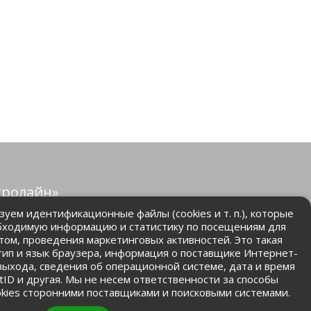
тролайн»
защищены.
уем идентификационные файлы (cookies и т. п.), которые
бходимую информацию и статистику по посещениям для
том, проведения маркетинговых активностей. Это такая
.ru
 тип и язык браузера, информация о поставщике Интернет-
 выхода, сведения об операционной системе, дата и время
ntID и другая. Мы не несем ответственности за способы
kies сторонними поставщиками и поисковыми системами.