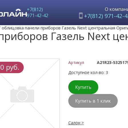
О компан
+7(812)
+7(812) 971-42-4
971-42-42
/
облицовка панели приборов Газель Next центральная Ориг
приборов Газель Next це
Артикул
А21R23-532517
0 руб.
Доступное кол-во: 3
Купить
Купить в 1 клик
Салон >