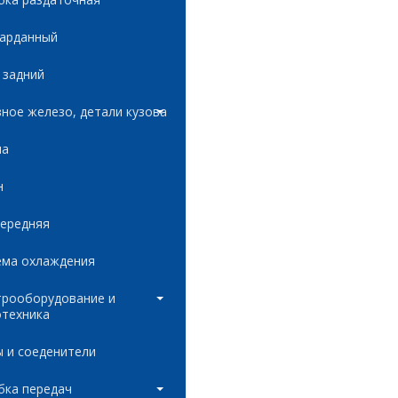
карданный
 задний
ное железо, детали кузова
ла
н
передняя
ема охлаждения
трооборудование и
отехника
 и соеденители
бка передач