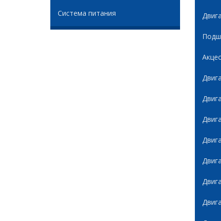
Система питания
Двиг
Подши
Акце
Двиг
Двиг
Двиг
Двиг
Двиг
Двиг
Двиг