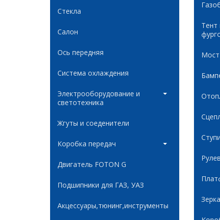
Газо
Стекла
Тент
Салон
фург
Ось передняя
Мост
Система охлаждения
Бамп
Электрооборудование и
Отоп
светотехника
Сцеп
Жгуты и соеденители
Ступ
Коробка передач
Руле
Двигатель FOTON G
Плат
Подшипники для ГАЗ, УАЗ
Зерк
Акцессуары,тюнинг,инструменты
Коро