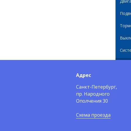
Двиг
Подв
Торм
Выхл
Сист
Адрес
Санкт-Петербург,
пр. Народного
Ополчения 30
Схема проезда