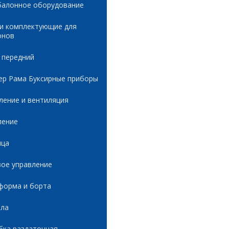
балонное оборудование
 и комплектующие для
онов
 передний
ер Рама Буксирные приборы
ление и вентиляция
ление
ица
вое управление
форма и борта
ала
бка раздаточная