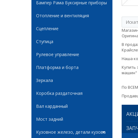
Бампер Рама Буксирные приборы
Отопление и вентиляция
Сцепление
Магазин
Оригинал
Ступица
В продаж
Крайслер
Рулевое управление
Наша ко
Платформа и борта
Купить 
машин" 
Зеркала
По ВСЕМ
Коробка раздаточная
Продавц
Вал карданный
АКЦ
Мост задний
ЗАПЧ
Кузовное железо, детали кузова