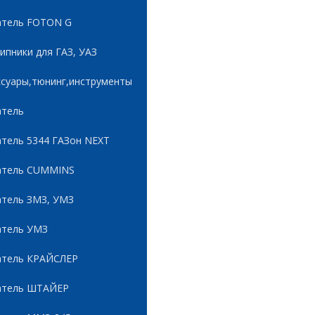
атель FOTON G
пники для ГАЗ, УАЗ
ссуары,тюнинг,инструменты
атель
атель 5344 ГАЗон NEXT
атель CUMMINS
атель ЗМЗ, УМЗ
атель УМЗ
атель КРАЙСЛЕР
атель ШТАЙЕР