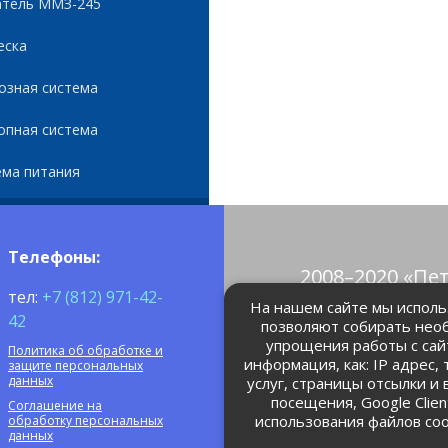
атель ММЗ-245
еска
озная система
опная система
ема питания
Телефоны:
2008–2020 «Пе
тел:
+7 (812) 971-42-
© Все права 
На нашем сайте мы использ
42
позволяют собирать нео
упрощения работы с сай
Политика об обработке и
petrolain@mail
информация, как: IP адрес,
защите персональных
данных
услуг, страницы отсылки и
посещения, Google Clie
Соглашение на
использования файлов coo
обработку персональных
данных