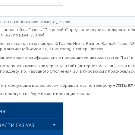
 запчастей на Газель "Петролайн" предлагает купить недорого - об
 ГАЗ - по цене: 750 руб.
е автозапчасти для моделей Газель Некст, Бизнес, Валдай, Газон NEXT, 
, Камминс (объемом 2.8, 3.8 литров), Штайер, Эвотек.
мпания является официальным поставщиком автозапчастей "Газ" в 
эту запчасть можно как через наш сайт (интернет-магазин), так и 
по адресу: пр. Народного Ополчения, 30 (в Кировском и Красносельск
 интересующим вас вопросам, обращайтесь по телефону
+7(812) 971
ы помогут в выборе и идентификации товара.
ИЯ
АСТИ ГАЗ УАЗ