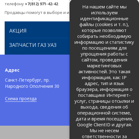
телефону
+7(812) 971-42-42
На нашем сайте мы
используем
Продавцы помогут в выборе и идентификации товара.
идентификационные
файлы (cookies и т. п.),
которые позволяют
АКЦИЯ
собирать необходимую
информацию и статистику
ЗАПЧАСТИ ГАЗ УАЗ
по посещениям для
упрощения работы с
сайтом, проведения
маркетинговых
Адрес
Телефоны:
активностей. Это такая
информация, как: IP
+7 (812) 971-42-42
Санкт-Петербург, пр.
тел:
адрес, тип и язык
Народного Ополчения 30
браузера, информация о
Политика об обработке и
защите персональных данных
поставщике Интернет-
Схема проезда
услуг, страницы отсылки и
Соглашение на обработку
персональных данных
выхода, сведения об
операционной системе,
дата и время посещения,
Google ClientID и другая.
Мы не несем
ответственности за