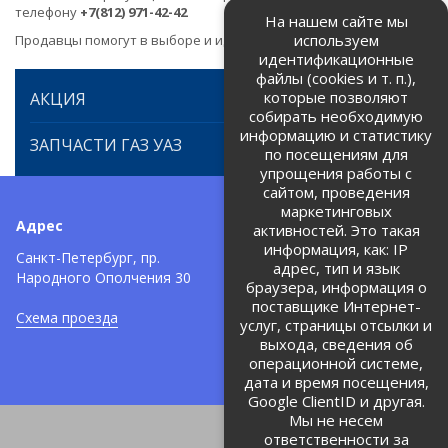
телефону
+7(812) 971-42-42
На нашем сайте мы
используем
Продавцы помогут в выборе и идентификации товара.
идентификационные
файлы (cookies и т. п.),
которые позволяют
АКЦИЯ
собирать необходимую
информацию и статистику
ЗАПЧАСТИ ГАЗ УАЗ
по посещениям для
упрощения работы с
сайтом, проведения
маркетинговых
Адрес
Телефоны:
активностей. Это такая
информация, как: IP
+7 (812) 971-42-42
Санкт-Петербург, пр.
тел:
адрес, тип и язык
Народного Ополчения 30
браузера, информация о
Политика об обработке и
защите персональных данных
поставщике Интернет-
Схема проезда
услуг, страницы отсылки и
Соглашение на обработку
персональных данных
выхода, сведения об
операционной системе,
дата и время посещения,
Google ClientID и другая.
Мы не несем
ответственности за