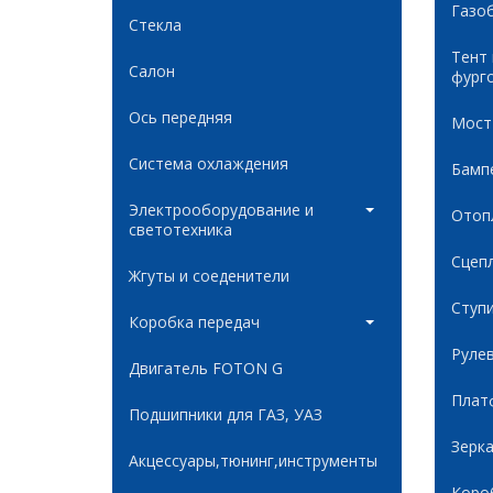
Газо
Стекла
Тент
Салон
фург
Ось передняя
Мост
Система охлаждения
Бамп
Электрооборудование и
Отоп
светотехника
Сцеп
Жгуты и соеденители
Ступ
Коробка передач
Руле
Двигатель FOTON G
Плат
Подшипники для ГАЗ, УАЗ
Зерк
Акцессуары,тюнинг,инструменты
Коро