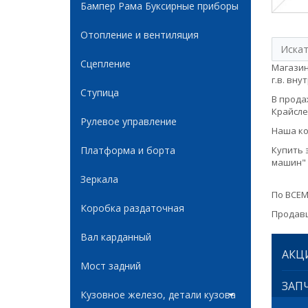
Бампер Рама Буксирные приборы
Отопление и вентиляция
Сцепление
Магазин
г.в. вну
Ступица
В продаж
Крайслер
Рулевое управление
Наша ко
Платформа и борта
Купить 
машин" 
Зеркала
По ВСЕМ
Коробка раздаточная
Продавц
Вал карданный
АКЦ
Мост задний
ЗАПЧ
Кузовное железо, детали кузова