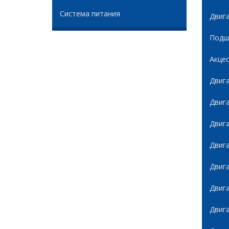
Система питания
Двиг
Подши
Акце
Двиг
Двиг
Двиг
Двиг
Двиг
Двиг
Двиг