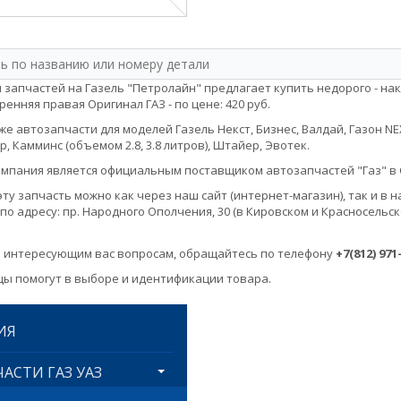
 запчастей на Газель "Петролайн" предлагает купить недорого - накл
тренняя правая Оригинал ГАЗ - по цене: 420 руб.
е автозапчасти для моделей Газель Некст, Бизнес, Валдай, Газон NEXT, 
, Камминс (объемом 2.8, 3.8 литров), Штайер, Эвотек.
мпания является официальным поставщиком автозапчастей "Газ" в 
эту запчасть можно как через наш сайт (интернет-магазин), так и 
по адресу: пр. Народного Ополчения, 30 (в Кировском и Красносельск
 интересующим вас вопросам, обращайтесь по телефону
+7(812) 971
ы помогут в выборе и идентификации товара.
ИЯ
АСТИ ГАЗ УАЗ