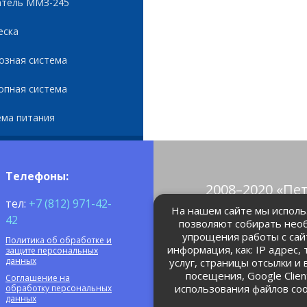
атель ММЗ-245
еска
озная система
опная система
ема питания
Телефоны:
2008–2020 «Пе
тел:
+7 (812) 971-42-
© Все права 
На нашем сайте мы использ
42
позволяют собирать нео
упрощения работы с сай
Политика об обработке и
petrolain@mail
информация, как: IP адрес,
защите персональных
данных
услуг, страницы отсылки и
посещения, Google Clie
Соглашение на
использования файлов coo
обработку персональных
данных