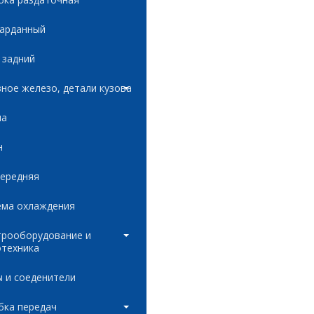
карданный
 задний
ное железо, детали кузова
ла
н
передняя
ема охлаждения
трооборудование и
отехника
 и соеденители
бка передач