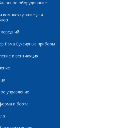
балонное оборудование
 и комплектующие для
онов
 передний
ер Рама Буксирные приборы
ление и вентиляция
ление
ица
вое управление
форма и борта
ала
бка раздаточная