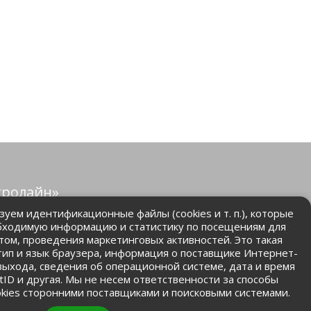
тролайн»
защищены.
уем идентификационные файлы (cookies и т. п.), которые
бходимую информацию и статистику по посещениям для
том, проведения маркетинговых активностей. Это такая
.ru
 тип и язык браузера, информация о поставщике Интернет-
 выхода, сведения об операционной системе, дата и время
ntID и другая. Мы не несем ответственности за способы
kies сторонними поставщиками и поисковыми системами.