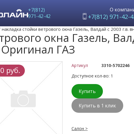
О компан
+7(812)
+7(812) 971-42-4
971-42-42
/
накладка стойки ветрового окна Газель, Валдай с 2003 г.в. 
рового окна Газель, Валд
 Оригинал ГАЗ
Артикул
3310-5702246
0 руб.
Доступное кол-во: 1
Купить
Купить в 1 клик
Салон >