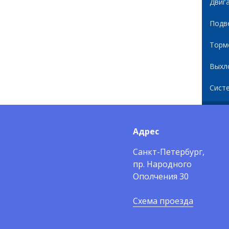
Двиг
Подв
Торм
Выхл
Сист
Адрес
Санкт-Петербург,
пр. Народного
Ополчения 30
Схема проезда