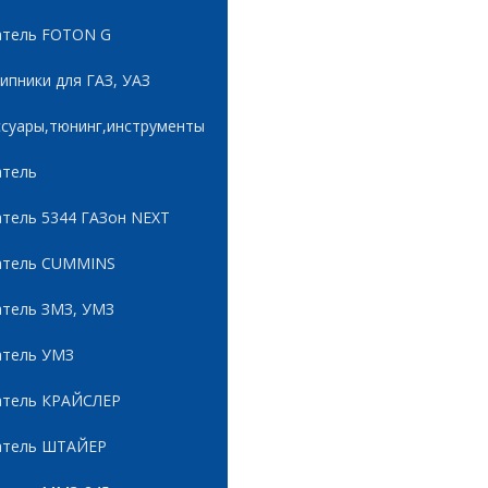
атель FOTON G
пники для ГАЗ, УАЗ
ссуары,тюнинг,инструменты
атель
атель 5344 ГАЗон NEXT
атель CUMMINS
атель ЗМЗ, УМЗ
атель УМЗ
атель КРАЙСЛЕР
атель ШТАЙЕР