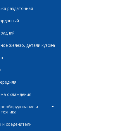
бка раздаточная
карданный
 задний
ное железо, детали кузова
ла
н
передняя
ема охлаждения
трооборудование и
отехника
 и соеденители