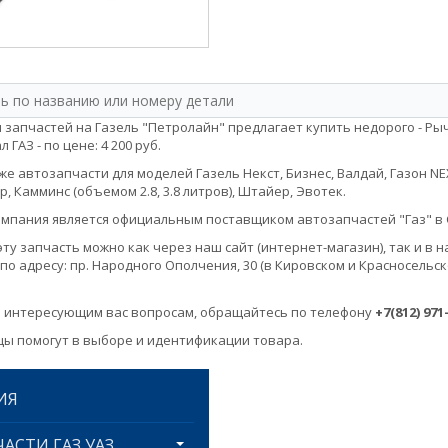
 запчастей на Газель "Петролайн" предлагает купить недорого - Рыч
 ГАЗ - по цене: 4 200 руб.
е автозапчасти для моделей Газель Некст, Бизнес, Валдай, Газон NEXT, 
, Камминс (объемом 2.8, 3.8 литров), Штайер, Эвотек.
мпания является официальным поставщиком автозапчастей "Газ" в 
эту запчасть можно как через наш сайт (интернет-магазин), так и 
по адресу: пр. Народного Ополчения, 30 (в Кировском и Красносельск
 интересующим вас вопросам, обращайтесь по телефону
+7(812) 971
ы помогут в выборе и идентификации товара.
ИЯ
АСТИ ГАЗ УАЗ