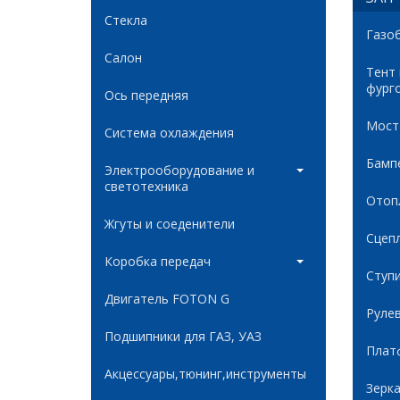
Стекла
Газо
Салон
Тент
фург
Ось передняя
Мост
Система охлаждения
Бамп
Электрооборудование и
светотехника
Отоп
Жгуты и соеденители
Сцеп
Коробка передач
Ступ
Двигатель FOTON G
Руле
Подшипники для ГАЗ, УАЗ
Плат
Акцессуары,тюнинг,инструменты
Зерк