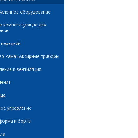
балонное оборудование
 и комплектующие для
онов
 передний
ер Рама Буксирные приборы
ление и вентиляция
ление
ица
вое управление
форма и борта
ала