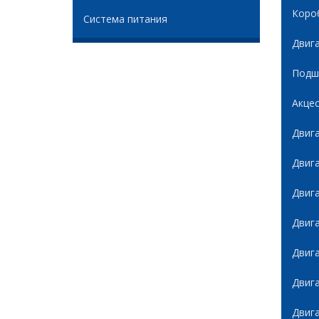
Коро
Система питания
Двиг
Подши
Акце
Двиг
Двиг
Двиг
Двиг
Двиг
Двиг
Двиг