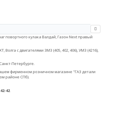
аг повортного кулака Валдай, Газон Next правый
Волга с двигателями ЗМЗ (405, 402, 406), УМЗ (4216),
Санкт-Петербурге.
в нашем фирменном розничном магазине "ГАЗ детали
ом районе СПб).
-42-42