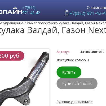
О компан
+7(812)
+7(812) 971-42-4
971-42-42
е управление
/
Рычаг повортного кулака Валдай, Газон Next
кулака Валдай, Газон Ne
Артикул
33104-3001030
200 руб.
Доступное кол-во: 1
Купить
Купить в 1 клик
Рулевое управление >