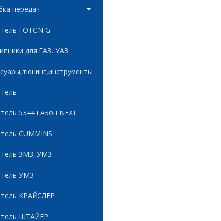
бка передач
атель FOTON G
пники для ГАЗ, УАЗ
ссуары,тюнинг,инструменты
атель
атель 5344 ГАЗон NEXT
атель CUMMINS
атель ЗМЗ, УМЗ
атель УМЗ
атель КРАЙСЛЕР
атель ШТАЙЕР