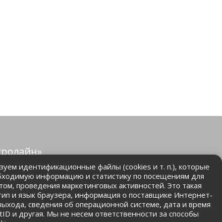
тролайн»
защищены.
уем идентификационные файлы (cookies и т. п.), которые
бходимую информацию и статистику по посещениям для
том, проведения маркетинговых активностей. Это такая
.ru
 тип и язык браузера, информация о поставщике Интернет-
 выхода, сведения об операционной системе, дата и время
ntID и другая. Мы не несем ответственности за способы