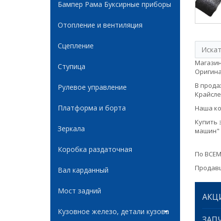
Бампер Рама Буксирные приборы
Отопление и вентиляция
Сцепление
Магазин
Ступица
Оригинал
В продаж
Рулевое управление
Крайслер
Платформа и борта
Наша ко
Купить 
Зеркала
машин" 
Коробка раздаточная
По ВСЕМ
Продавц
Вал карданный
Мост задний
АКЦ
Кузовное железо, детали кузова
ЗАПЧ