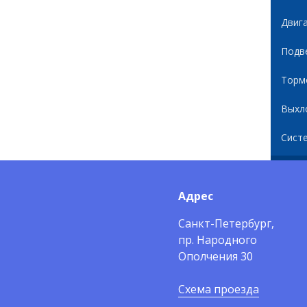
Двиг
Подв
Торм
Выхл
Сист
Адрес
Санкт-Петербург,
пр. Народного
Ополчения 30
Схема проезда