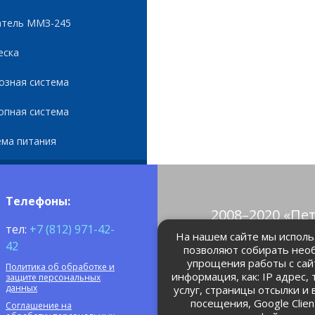
атель ММЗ-245
еска
озная система
опная система
ема питания
Телефоны:
2008–2020 «Пе
тел:
+7 (812) 971-42-
© Все права 
На нашем сайте мы использ
42
позволяют собирать нео
упрощения работы с сай
Политика об обработке и
petrolain@mail
информация, как: IP адрес,
защите персональных
данных
услуг, страницы отсылки и
посещения, Google Clie
Соглашение на