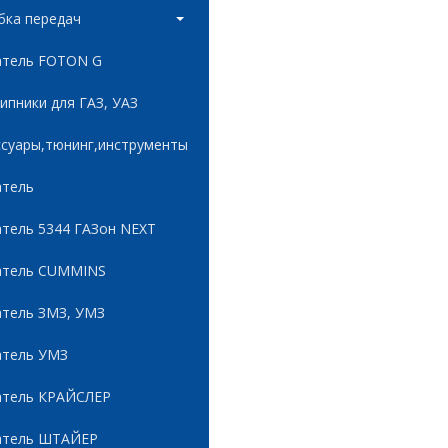
бка передач
атель FOTON G
пники для ГАЗ, УАЗ
ссуары,тюнинг,инструменты
атель
атель 5344 ГАЗон NEXT
атель CUMMINS
атель ЗМЗ, УМЗ
атель УМЗ
атель КРАЙСЛЕР
атель ШТАЙЕР