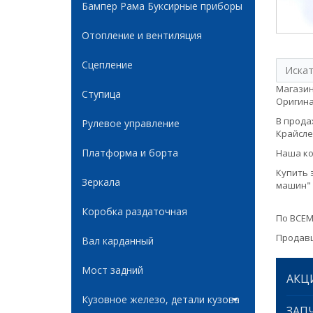
Бампер Рама Буксирные приборы
Отопление и вентиляция
Сцепление
Магазин
Ступица
Оригинал
В продаж
Рулевое управление
Крайслер
Платформа и борта
Наша ко
Купить 
Зеркала
машин" 
Коробка раздаточная
По ВСЕМ
Продавц
Вал карданный
Мост задний
АКЦ
Кузовное железо, детали кузова
ЗАПЧ