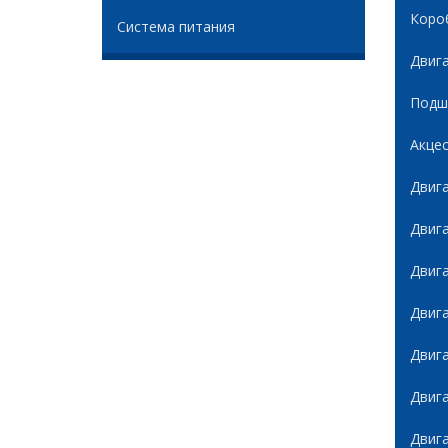
Коро
Система питания
Двиг
Подши
Акце
Двиг
Двиг
Двиг
Двиг
Двиг
Двиг
Двиг