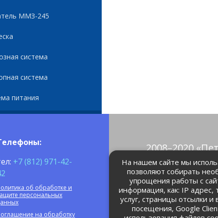
атель ММЗ-245
еска
озная система
опная система
ема питания
Телефоны:
2008–2020 «Пе
© Все права 
тел:
+7 (812) 971-42-
На нашем сайте мы использ
позволяют собирать нео
42
упрощения работы с сай
petrolain@mail
олитика об обработке и
информация, как: IP адрес,
защите персональных
услуг, страницы отсылки и
данных
посещения, Google Clie
оглашение на обработку
использования файлов coo