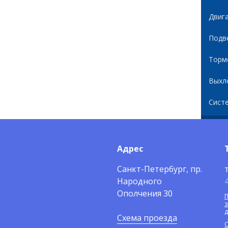
Двиг
Подв
Торм
Выхл
Сист
Адрес
Санкт-Петербург, пр.
Народного
Ополчения 30
П
Схема проезда
С