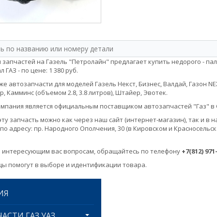
 запчастей на Газель "Петролайн" предлагает купить недорого - пале
 ГАЗ - по цене: 1 380 руб.
е автозапчасти для моделей Газель Некст, Бизнес, Валдай, Газон NEXT, 
, Камминс (объемом 2.8, 3.8 литров), Штайер, Эвотек.
мпания является официальным поставщиком автозапчастей "Газ" в 
эту запчасть можно как через наш сайт (интернет-магазин), так и 
по адресу: пр. Народного Ополчения, 30 (в Кировском и Красносельск
 интересующим вас вопросам, обращайтесь по телефону
+7(812) 971
ы помогут в выборе и идентификации товара.
ИЯ
АСТИ ГАЗ УАЗ