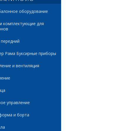
балонное оборудование
 и комплектующие для
онов
 передний
ер Рама Буксирные приборы
ление и вентиляция
ление
ица
вое управление
форма и борта
ала