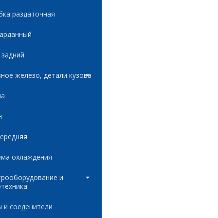
бка раздаточная
карданный
 задний
ное железо, детали кузова
ла
н
передняя
ема охлаждения
трооборудование и
отехника
 и соеденители