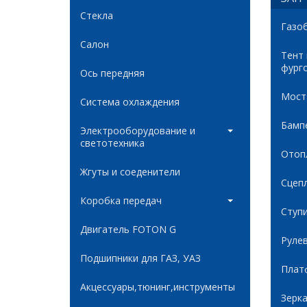
Стекла
Газо
Салон
Тент
фург
Ось передняя
Мост
Система охлаждения
Бамп
Электрооборудование и
светотехника
Отоп
Жгуты и соеденители
Сцеп
Коробка передач
Ступ
Двигатель FOTON G
Руле
Подшипники для ГАЗ, УАЗ
Плат
Акцессуары,тюнинг,инструменты
Зерк