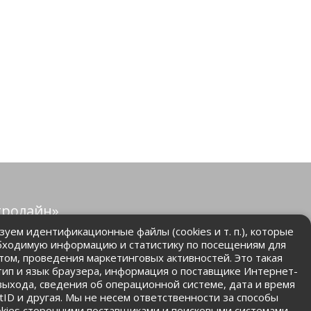
тролайн»
защищены.
уем идентификационные файлы (cookies и т. п.), которые
бходимую информацию и статистику по посещениям для
том, проведения маркетинговых активностей. Это такая
.ru
 тип и язык браузера, информация о поставщике Интернет-
 выхода, сведения об операционной системе, дата и время
ntID и другая. Мы не несем ответственности за способы
kies сторонними поставщиками и поисковыми системами.