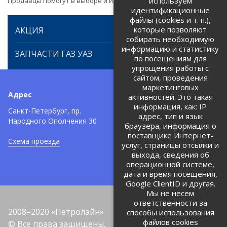
используем
Продавцы помогут в выборе и идентификации товара.
идентификационные
файлы (cookies и т. п.),
которые позволяют
АКЦИЯ
собирать необходимую
информацию и статистику
ЗАПЧАСТИ ГАЗ УАЗ
по посещениям для
упрощения работы с
сайтом, проведения
маркетинговых
Адрес
Телефоны:
активностей. Это такая
информация, как: IP
+7 (812) 971-42-42
Санкт-Петербург, пр.
тел:
адрес, тип и язык
Народного Ополчения 30
браузера, информация о
Политика об обработке и
защите персональных данных
поставщике Интернет-
Схема проезда
услуг, страницы отсылки и
Соглашение на обработку
персональных данных
выхода, сведения об
операционной системе,
дата и время посещения,
Google ClientID и другая.
Мы не несем
ответственности за
2008–2020 «Петролайн»
способы использования
файлов cookies
© Все права защищены.