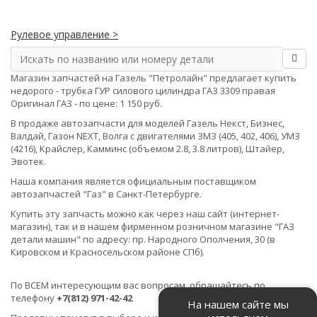
Рулевое управление >
Магазин запчастей на Газель "Петролайн" предлагает купить
недорого - трубка ГУР силового цилиндра ГАЗ 3309 правая
Оригинал ГАЗ - по цене: 1 150 руб.
В продаже автозапчасти для моделей Газель Некст, Бизнес,
Валдай, Газон NEXT, Волга с двигателями ЗМЗ (405, 402, 406), УМЗ
(4216), Крайслер, Камминс (объемом 2.8, 3.8 литров), Штайер,
Эвотек.
Наша компания является официальным поставщиком
автозапчастей "Газ" в Санкт-Петербурге.
Купить эту запчасть можно как через наш сайт (интернет-
магазин), так и в нашем фирменном розничном магазине "ГАЗ
детали машин" по адресу: пр. Народного Ополчения, 30 (в
Кировском и Красносельском районе СПб).
По ВСЕМ интересующим вас вопросам, обращайтесь по
телефону
+7(812) 971-42-42
На нашем сайте мы