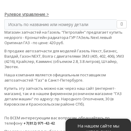
Рулевое управление >
Магазин запчастей на Газель "Петролайн" предлагает купить
недорого - Кронштейн радиатора ГУР ГАЗель Next левый
Оригинал ГАЗ - по цене: 420 руб.
В продаже автозапчасти для моделей Газель Некст, Бизнес,
Валдай, Газон NEXT, Волга с двигателями ЗМЗ (405, 402, 406), УМЗ
(4216), Крайслер, Камминс (объемом 2.8, 3.8 литров), Штайер,
Эвотек.
Наша компания является официальным поставщиком
автозапчастей "Газ" в Санкт-Петербурге.
Купить эту запчасть можно как через наш сайт (интернет-
магазин), так и в нашем фирменном розничном магазине "ГАЗ
детали машин" по адресу: пр. Народного Ополчения, 30 (в
Кировском и Красносельском районе СПб).
По ВСЕМ интересующим вас вопросам, обращайтесь по
телефону
+7(812) 971-42-42
На нашем сайте мы