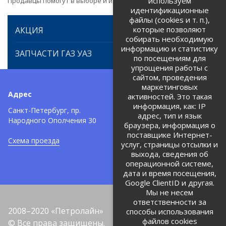
используем
Продавцы помогут в выборе и идентификации товара.
идентификационные
файлы (cookies и т. п.),
которые позволяют
АКЦИЯ
собирать необходимую
информацию и статистику
ЗАПЧАСТИ ГАЗ УАЗ
по посещениям для
упрощения работы с
сайтом, проведения
маркетинговых
Адрес
Телефоны:
активностей. Это такая
информация, как: IP
+7 (812) 971-42-42
Санкт-Петербург, пр.
тел:
адрес, тип и язык
Народного Ополчения 30
браузера, информация о
Политика об обработке и
защите персональных данных
поставщике Интернет-
Схема проезда
услуг, страницы отсылки и
Соглашение на обработку
персональных данных
выхода, сведения об
операционной системе,
дата и время посещения,
Google ClientID и другая.
Мы не несем
ответственности за
2008–2020 «Петролайн»
способы использования
файлов cookies
© Все права защищены.