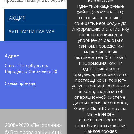
используем
Продавцы помогут в выборе и идентификации товара.
идентификационные
файлы (cookies и т. п.),
которые позволяют
АКЦИЯ
собирать необходимую
информацию и статистику
ЗАПЧАСТИ ГАЗ УАЗ
по посещениям для
упрощения работы с
сайтом, проведения
маркетинговых
Адрес
Телефоны:
активностей. Это такая
информация, как: IP
+7 (812) 971-42-42
Санкт-Петербург, пр.
тел:
адрес, тип и язык
Народного Ополчения 30
браузера, информация о
Политика об обработке и
защите персональных данных
поставщике Интернет-
Схема проезда
услуг, страницы отсылки и
Соглашение на обработку
персональных данных
выхода, сведения об
операционной системе,
дата и время посещения,
Google ClientID и другая.
Мы не несем
ответственности за
2008–2020 «Петролайн»
способы использования
файлов cookies
© Все права защищены.