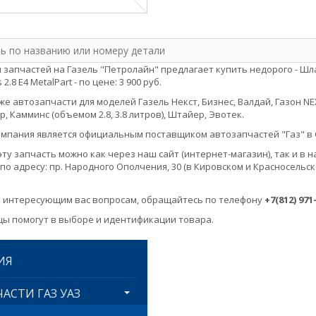
 запчастей на Газель "Петролайн" предлагает купить недорого - Шла
2.8 Е4 MetalPart - по цене: 3 900 руб.
е автозапчасти для моделей Газель Некст, Бизнес, Валдай, Газон NEXT, 
, Камминс (объемом 2.8, 3.8 литров), Штайер, Эвотек.
мпания является официальным поставщиком автозапчастей "Газ" в 
эту запчасть можно как через наш сайт (интернет-магазин), так и 
по адресу: пр. Народного Ополчения, 30 (в Кировском и Красносельск
 интересующим вас вопросам, обращайтесь по телефону
+7(812) 971
ы помогут в выборе и идентификации товара.
ИЯ
АСТИ ГАЗ УАЗ