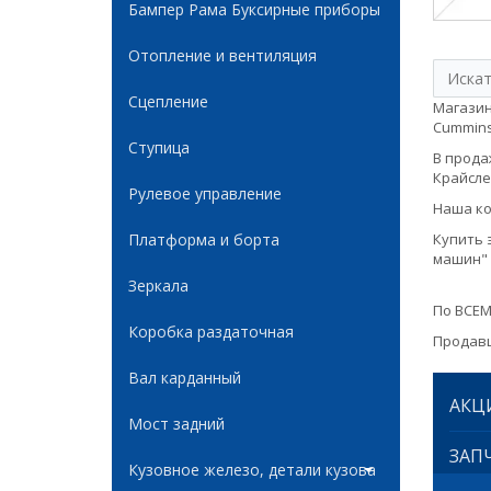
Бампер Рама Буксирные приборы
Отопление и вентиляция
Сцепление
Магазин
Cummins 
Ступица
В продаж
Крайслер
Рулевое управление
Наша ко
Платформа и борта
Купить 
машин" 
Зеркала
По ВСЕМ
Коробка раздаточная
Продавц
Вал карданный
АКЦ
Мост задний
ЗАПЧ
Кузовное железо, детали кузова