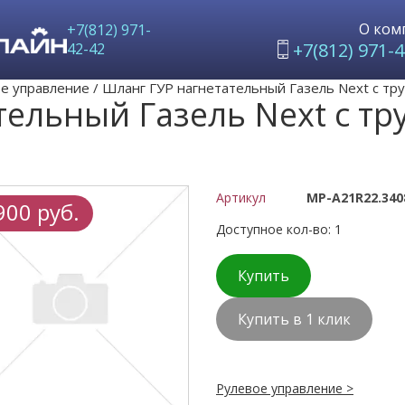
О ком
+7(812) 971-
+7(812) 971-4
42-42
е управление
/
Шланг ГУР нагнетательный Газель Next с тру
тельный Газель Next с тр
Артикул
MP-A21R22.340
900 руб.
Доступное кол-во: 1
Купить
Купить в 1 клик
Рулевое управление >