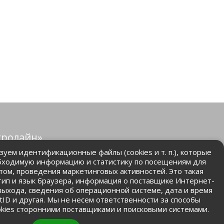
тролайн»
защищены.
уем идентификационные файлы (cookies и т. п.), которые
бходимую информацию и статистику по посещениям для
том, проведения маркетинговых активностей. Это такая
.ru
 тип и язык браузера, информация о поставщике Интернет-
 выхода, сведения об операционной системе, дата и время
ntID и другая. Мы не несем ответственности за способы
kies сторонними поставщиками и поисковыми системами.