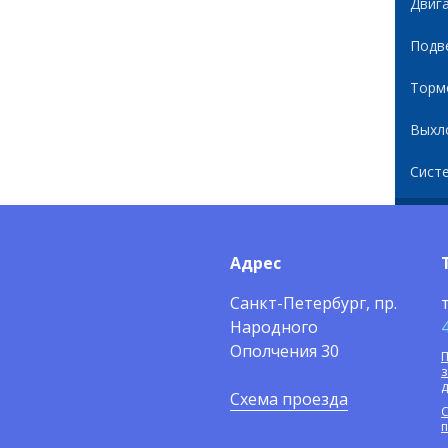
Двиг
Подв
Торм
Выхл
Сист
Адрес
Санкт-Петербург, пр.
Народного
Ополчения 30
П
Схема проезда
С