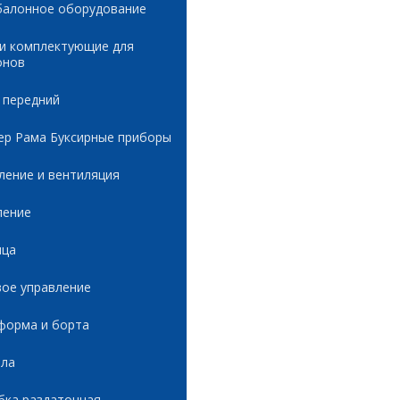
балонное оборудование
 и комплектующие для
онов
 передний
ер Рама Буксирные приборы
ление и вентиляция
ление
ица
вое управление
форма и борта
ала
бка раздаточная