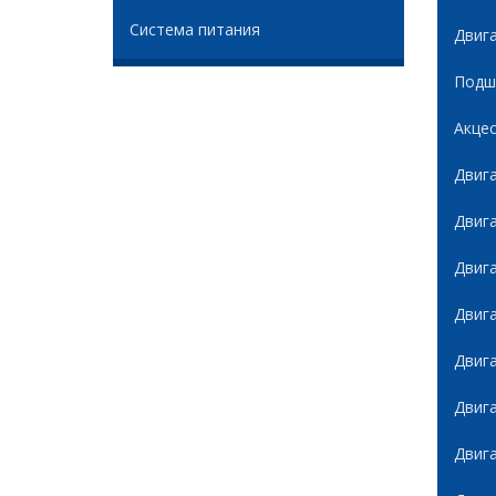
Система питания
Двиг
Подши
Акце
Двиг
Двиг
Двиг
Двиг
Двиг
Двиг
Двиг