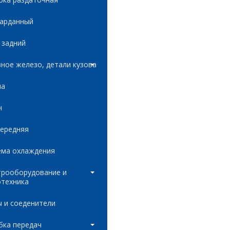
карданный
 задний
ное железо, детали кузова
ла
н
передняя
ема охлаждения
трооборудование и
отехника
 и соеденители
бка передач