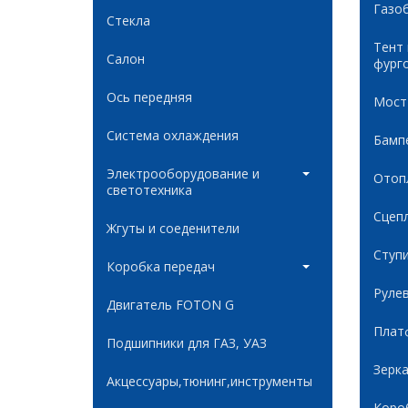
Газо
Стекла
Тент
Салон
фург
Ось передняя
Мост
Система охлаждения
Бамп
Электрооборудование и
Отоп
светотехника
Сцеп
Жгуты и соеденители
Ступ
Коробка передач
Руле
Двигатель FOTON G
Плат
Подшипники для ГАЗ, УАЗ
Зерк
Акцессуары,тюнинг,инструменты
Коро