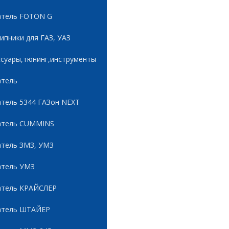
атель FOTON G
пники для ГАЗ, УАЗ
ссуары,тюнинг,инструменты
атель
атель 5344 ГАЗон NEXT
атель CUMMINS
атель ЗМЗ, УМЗ
атель УМЗ
атель КРАЙСЛЕР
атель ШТАЙЕР