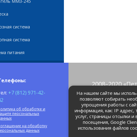
атель ММЗ-245
еска
озная система
опная система
ема питания
Телефоны:
2008–2020 «Пе
© Все права 
тел:
+7 (812) 971-42-
На нашем сайте мы использ
позволяют собирать нео
42
упрощения работы с сай
petrolain@mail
олитика об обработке и
информация, как: IP адрес,
защите персональных
услуг, страницы отсылки и
данных
посещения, Google Clie
оглашение на обработку
использования файлов coo
персональных данных