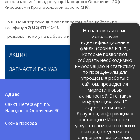
детали машин" по адресу: пр. Народного Ополчения, 30 (в
Кировском и Красносельском районе СПб).
По ВСЕМ интересующим вас вопросам, обращайтесь по
телефону
+7(812) 971-42-42
На нашем сайте мы
используем
Продавцы помогут в выборе и идентификации товара.
идентификационные
файлы (cookies и т. п.),
которые позволяют
АКЦИЯ
собирать необходимую
информацию и статистику
ЗАПЧАСТИ ГАЗ УАЗ
по посещениям для
упрощения работы с
сайтом, проведения
маркетинговых
Адрес
Телефоны:
активностей. Это такая
информация, как: IP
+7 (812) 971-42-42
Санкт-Петербург, пр.
тел:
адрес, тип и язык
Народного Ополчения 30
браузера, информация о
Политика об обработке и
защите персональных данных
поставщике Интернет-
Схема проезда
услуг, страницы отсылки и
Соглашение на обработку
персональных данных
выхода, сведения об
операционной системе,