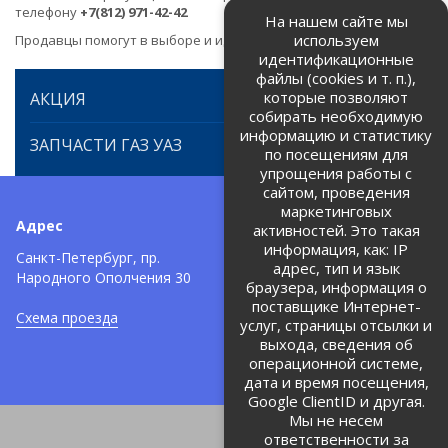
телефону
+7(812) 971-42-42
На нашем сайте мы
используем
Продавцы помогут в выборе и идентификации товара.
идентификационные
файлы (cookies и т. п.),
которые позволяют
АКЦИЯ
собирать необходимую
информацию и статистику
ЗАПЧАСТИ ГАЗ УАЗ
по посещениям для
упрощения работы с
сайтом, проведения
маркетинговых
Адрес
Телефоны:
активностей. Это такая
информация, как: IP
+7 (812) 971-42-42
Санкт-Петербург, пр.
тел:
адрес, тип и язык
Народного Ополчения 30
браузера, информация о
Политика об обработке и
защите персональных данных
поставщике Интернет-
Схема проезда
услуг, страницы отсылки и
Соглашение на обработку
персональных данных
выхода, сведения об
операционной системе,
дата и время посещения,
Google ClientID и другая.
Мы не несем
ответственности за