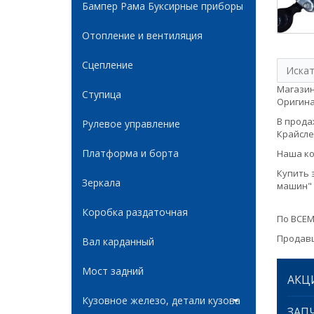
Бампер Рама Буксирные приборы
Отопление и вентиляция
Сцепление
Магазин
Ступица
Оригинал
В продаж
Рулевое управление
Крайслер
Платформа и борта
Наша ко
Купить 
Зеркала
машин" 
Коробка раздаточная
По ВСЕМ
Продавц
Вал карданный
Мост задний
АКЦ
Кузовное железо, детали кузова
ЗАПЧ