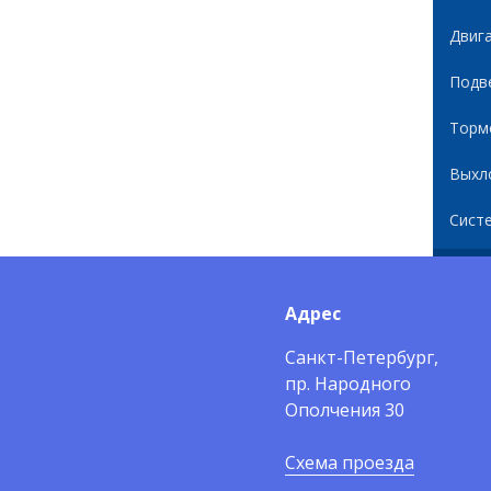
Двиг
Подв
Торм
Выхл
Сист
Адрес
Санкт-Петербург,
пр. Народного
Ополчения 30
Схема проезда