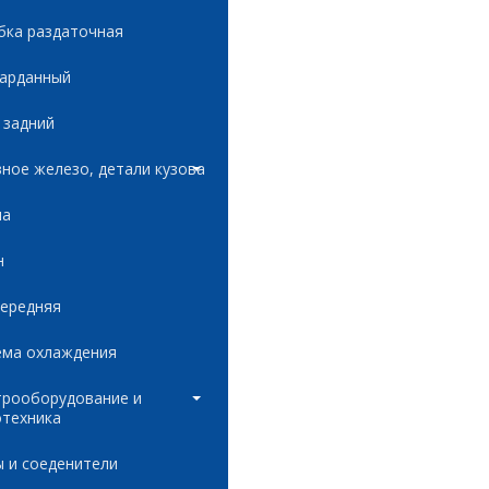
бка раздаточная
карданный
 задний
ное железо, детали кузова
ла
н
передняя
ема охлаждения
трооборудование и
отехника
 и соеденители