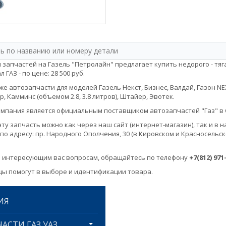
 запчастей на Газель "Петролайн" предлагает купить недорого - тяг
 ГАЗ - по цене: 28 500 руб.
е автозапчасти для моделей Газель Некст, Бизнес, Валдай, Газон NEXT, 
, Камминс (объемом 2.8, 3.8 литров), Штайер, Эвотек.
мпания является официальным поставщиком автозапчастей "Газ" в 
эту запчасть можно как через наш сайт (интернет-магазин), так и 
по адресу: пр. Народного Ополчения, 30 (в Кировском и Красносельск
 интересующим вас вопросам, обращайтесь по телефону
+7(812) 971
ы помогут в выборе и идентификации товара.
ИЯ
АСТИ ГАЗ УАЗ