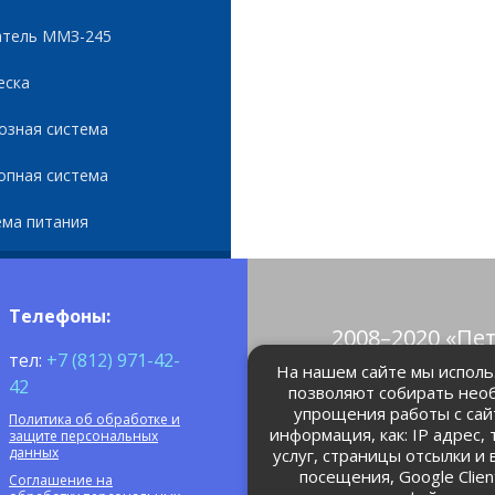
атель ММЗ-245
еска
озная система
опная система
ема питания
Телефоны:
2008–2020 «Пе
тел:
+7 (812) 971-42-
© Все права 
На нашем сайте мы использ
42
позволяют собирать нео
упрощения работы с сай
Политика об обработке и
petrolain@mail
информация, как: IP адрес,
защите персональных
данных
услуг, страницы отсылки и
посещения, Google Clie
Соглашение на