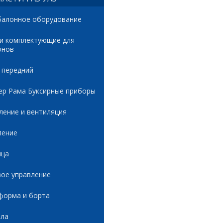
балонное оборудование
 и комплектующие для
онов
 передний
ер Рама Буксирные приборы
ление и вентиляция
ление
ица
вое управление
форма и борта
ала