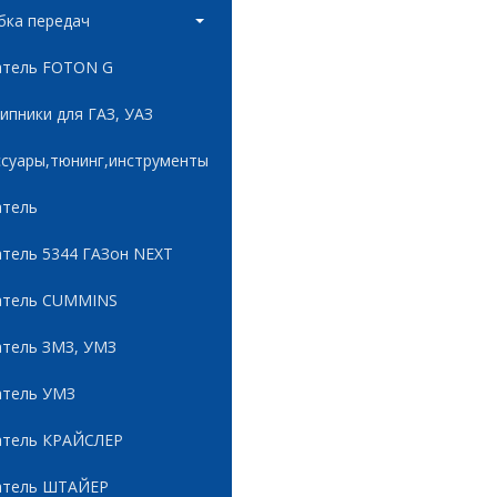
бка передач
атель FOTON G
пники для ГАЗ, УАЗ
ссуары,тюнинг,инструменты
атель
атель 5344 ГАЗон NEXT
атель CUMMINS
атель ЗМЗ, УМЗ
атель УМЗ
атель КРАЙСЛЕР
атель ШТАЙЕР