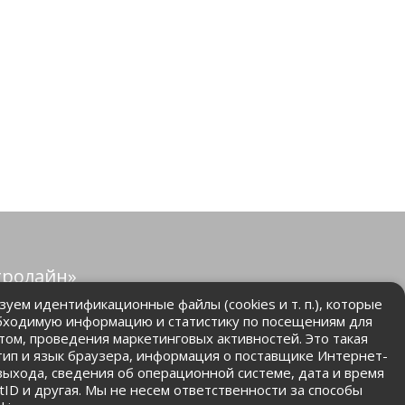
тролайн»
защищены.
уем идентификационные файлы (cookies и т. п.), которые
бходимую информацию и статистику по посещениям для
том, проведения маркетинговых активностей. Это такая
.ru
 тип и язык браузера, информация о поставщике Интернет-
 выхода, сведения об операционной системе, дата и время
ntID и другая. Мы не несем ответственности за способы