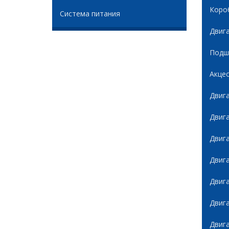
Коро
Система питания
Двиг
Подши
Акце
Двиг
Двиг
Двиг
Двиг
Двиг
Двиг
Двиг