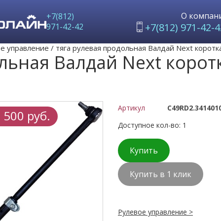
О компан
+7(812)
+7(812) 971-42-4
971-42-42
е управление
/
тяга рулевая продольная Валдай Next коротк
ольная Валдай Next корот
Артикул
C49RD2.341401
 500 руб.
Доступное кол-во: 1
Купить
Купить в 1 клик
Рулевое управление >