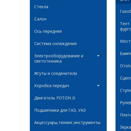
Стекла
Газо
Салон
Тент
фург
Ось передняя
Мост
Система охлаждения
Бамп
Электрооборудование и
светотехника
Отоп
Жгуты и соеденители
Сцеп
Коробка передач
Ступ
Двигатель FOTON G
Руле
Подшипники для ГАЗ, УАЗ
Плат
Акцессуары,тюнинг,инструменты
Зерк