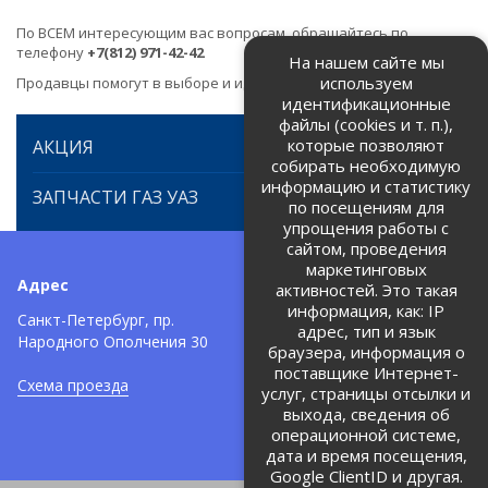
По ВСЕМ интересующим вас вопросам, обращайтесь по
телефону
+7(812) 971-42-42
На нашем сайте мы
используем
Продавцы помогут в выборе и идентификации товара.
идентификационные
файлы (cookies и т. п.),
которые позволяют
АКЦИЯ
собирать необходимую
информацию и статистику
ЗАПЧАСТИ ГАЗ УАЗ
по посещениям для
упрощения работы с
сайтом, проведения
маркетинговых
Адрес
Телефоны:
активностей. Это такая
информация, как: IP
+7 (812) 971-42-42
Санкт-Петербург, пр.
тел:
адрес, тип и язык
Народного Ополчения 30
браузера, информация о
Политика об обработке и
защите персональных данных
поставщике Интернет-
Схема проезда
услуг, страницы отсылки и
Соглашение на обработку
персональных данных
выхода, сведения об
операционной системе,
дата и время посещения,
Google ClientID и другая.