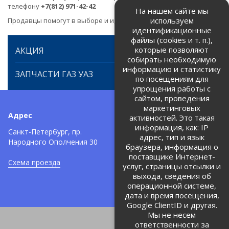
телефону
+7(812) 971-42-42
На нашем сайте мы
используем
Продавцы помогут в выборе и идентификации товара.
идентификационные
файлы (cookies и т. п.),
которые позволяют
АКЦИЯ
собирать необходимую
информацию и статистику
ЗАПЧАСТИ ГАЗ УАЗ
по посещениям для
упрощения работы с
сайтом, проведения
маркетинговых
Адрес
Телефоны:
активностей. Это такая
информация, как: IP
+7 (812) 971-42-42
Санкт-Петербург, пр.
тел:
адрес, тип и язык
Народного Ополчения 30
браузера, информация о
Политика об обработке и
защите персональных данных
поставщике Интернет-
Схема проезда
услуг, страницы отсылки и
Соглашение на обработку
персональных данных
выхода, сведения об
операционной системе,
дата и время посещения,
Google ClientID и другая.
Мы не несем
ответственности за