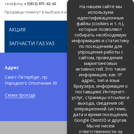
телефону
+7(812) 971-42-42
На нашем сайте мы
используем
Продавцы помогут в выборе и идентификации товара.
идентификационные
файлы (cookies и т. п.),
которые позволяют
АКЦИЯ
собирать необходимую
информацию и статистику
ЗАПЧАСТИ ГАЗ УАЗ
по посещениям для
упрощения работы с
сайтом, проведения
маркетинговых
Адрес
Телефоны:
активностей. Это такая
информация, как: IP
+7 (812) 971-42-42
Санкт-Петербург, пр.
тел:
адрес, тип и язык
Народного Ополчения 30
браузера, информация о
Политика об обработке и
защите персональных данных
поставщике Интернет-
Схема проезда
услуг, страницы отсылки и
Соглашение на обработку
персональных данных
выхода, сведения об
операционной системе,
дата и время посещения,
Google ClientID и другая.
Мы не несем
ответственности за