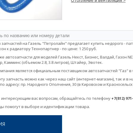
Отопление и вентиляция >
 запчастей на Газель "Петролайн" предлагает купить недорого - пат
он к радиатору Технопартнер - по цене: 1 250 руб.
е автозапчасти для моделей Газель Некст, Бизнес, Валдай, Газон NEXT, 
, Камминс (объемом 2.8, 3.8 литров), Штайер, Эвотек.
мпания является официальным поставщиком автозапчастей "Газ" в 
эту запчасть можно как через наш сайт (интернет-магазин), так и 
по адресу: пр. Народного Ополчения, 30 (в Кировском и Красносельск
 интересующим вас вопросам, обращайтесь по телефону
+7(812) 971
ы помогут в выборе и идентификации товара.
ИЯ