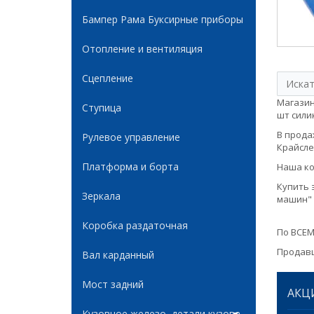
Бампер Рама Буксирные приборы
Отопление и вентиляция
Сцепление
Магазин
Ступица
шт силик
В продаж
Рулевое управление
Крайслер
Платформа и борта
Наша ко
Купить 
Зеркала
машин" 
Коробка раздаточная
По ВСЕМ
Продавц
Вал карданный
Мост задний
АКЦ
Кузовное железо, детали кузова