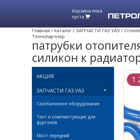
Корзина пока
пуста
Главная
/
Каталог
/
ЗАПЧАСТИ ГАЗ УАЗ
/
Отопле
Технопартнер
патрубки отопителя
силикон к радиато
АКЦИЯ
1 
ЗАПЧАСТИ ГАЗ УАЗ
Газобалонное оборудование
Тент и комплектующие для
фургонов
Мост передний