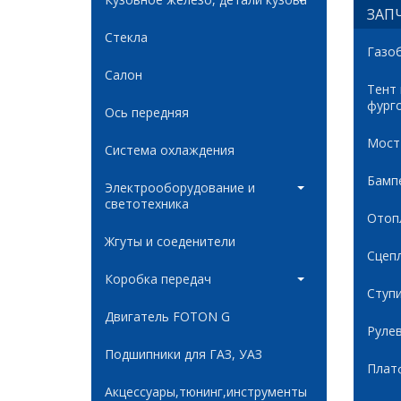
ЗАПЧ
Стекла
Газо
Салон
Тент
фург
Ось передняя
Мост
Система охлаждения
Бамп
Электрооборудование и
светотехника
Отоп
Жгуты и соеденители
Сцеп
Коробка передач
Ступ
Двигатель FOTON G
Руле
Подшипники для ГАЗ, УАЗ
Плат
Акцессуары,тюнинг,инструменты