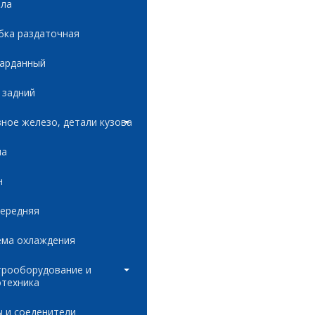
ала
бка раздаточная
карданный
 задний
ное железо, детали кузова
ла
н
передняя
ема охлаждения
трооборудование и
отехника
 и соеденители