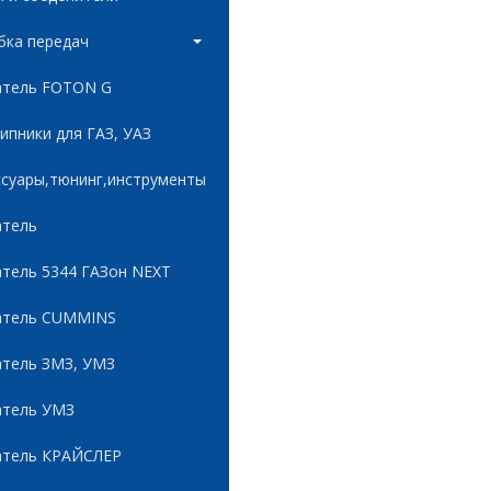
бка передач
атель FOTON G
пники для ГАЗ, УАЗ
ссуары,тюнинг,инструменты
атель
атель 5344 ГАЗон NEXT
атель CUMMINS
атель ЗМЗ, УМЗ
атель УМЗ
атель КРАЙСЛЕР