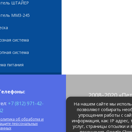
атель ШТАЙЕР
атель ММЗ-245
еска
озная система
опная система
ема питания
Телефоны:
2008–2020 «Пе
© Все права 
тел:
+7 (812) 971-42-
На нашем сайте мы использ
позволяют собирать нео
42
упрощения работы с сай
petrolain@mail
олитика об обработке и
информация, как: IP адрес,
защите персональных
услуг, страницы отсылки и
данных
посещения, Google Clie