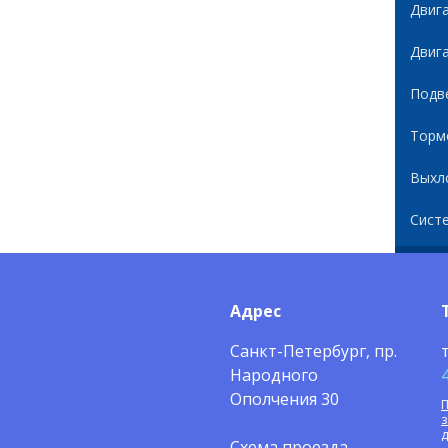
Двиг
Двиг
Подв
Торм
Выхл
Сист
Адрес
Санкт-Петербург, пр.
Народного
Ополчения 30
П
Схема проезда