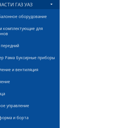
АСТИ ГАЗ УАЗ
балонное оборудование
 и комплектующие для
онов
 передний
ер Рама Буксирные приборы
ление и вентиляция
ление
ица
вое управление
форма и борта