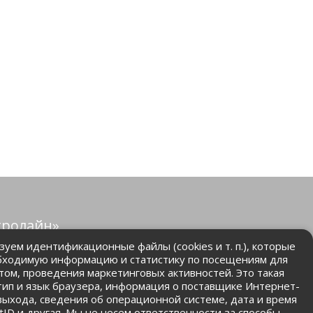
тролайн»
защищены.
уем идентификационные файлы (cookies и т. п.), которые
бходимую информацию и статистику по посещениям для
том, проведения маркетинговых активностей. Это такая
.ru
 тип и язык браузера, информация о поставщике Интернет-
 выхода, сведения об операционной системе, дата и время
ntID и другая. Мы не несем ответственности за способы