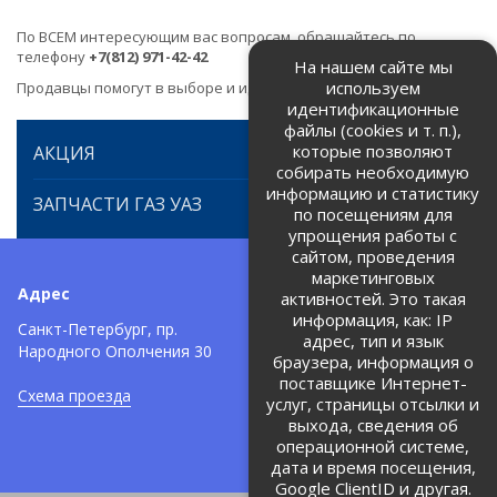
По ВСЕМ интересующим вас вопросам, обращайтесь по
телефону
+7(812) 971-42-42
На нашем сайте мы
используем
Продавцы помогут в выборе и идентификации товара.
идентификационные
файлы (cookies и т. п.),
которые позволяют
АКЦИЯ
собирать необходимую
информацию и статистику
ЗАПЧАСТИ ГАЗ УАЗ
по посещениям для
упрощения работы с
сайтом, проведения
маркетинговых
Адрес
Телефоны:
активностей. Это такая
информация, как: IP
+7 (812) 971-42-42
Санкт-Петербург, пр.
тел:
адрес, тип и язык
Народного Ополчения 30
браузера, информация о
Политика об обработке и
защите персональных данных
поставщике Интернет-
Схема проезда
услуг, страницы отсылки и
Соглашение на обработку
персональных данных
выхода, сведения об
операционной системе,
дата и время посещения,
Google ClientID и другая.