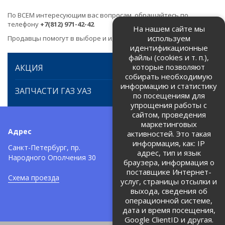
По ВСЕМ интересующим вас вопросам, обращайтесь по
телефону
+7(812) 971-42-42
На нашем сайте мы
используем
Продавцы помогут в выборе и идентификации товара.
идентификационные
файлы (cookies и т. п.),
которые позволяют
АКЦИЯ
собирать необходимую
информацию и статистику
ЗАПЧАСТИ ГАЗ УАЗ
по посещениям для
упрощения работы с
сайтом, проведения
маркетинговых
Адрес
Телефоны:
активностей. Это такая
информация, как: IP
+7 (812) 971-42-42
Санкт-Петербург, пр.
тел:
адрес, тип и язык
Народного Ополчения 30
браузера, информация о
Политика об обработке и
защите персональных данных
поставщике Интернет-
Схема проезда
услуг, страницы отсылки и
Соглашение на обработку
персональных данных
выхода, сведения об
операционной системе,
дата и время посещения,
Google ClientID и другая.