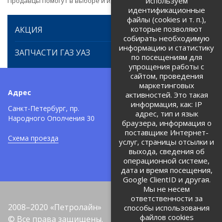
используем
Продавцы помогут в выборе и идентификации товара.
идентификационные
файлы (cookies и т. п.),
которые позволяют
АКЦИЯ
собирать необходимую
информацию и статистику
ЗАПЧАСТИ ГАЗ УАЗ
по посещениям для
упрощения работы с
сайтом, проведения
маркетинговых
Адрес
Телефоны:
активностей. Это такая
информация, как: IP
+7 (812) 971-42-42
Санкт-Петербург, пр.
тел:
адрес, тип и язык
Народного Ополчения 30
браузера, информация о
Политика об обработке и
защите персональных данных
поставщике Интернет-
Схема проезда
услуг, страницы отсылки и
Соглашение на обработку
персональных данных
выхода, сведения об
операционной системе,
дата и время посещения,
Google ClientID и другая.
Мы не несем
ответственности за
2008–2020 «Петролайн»
способы использования
файлов cookies
© Все права защищены.