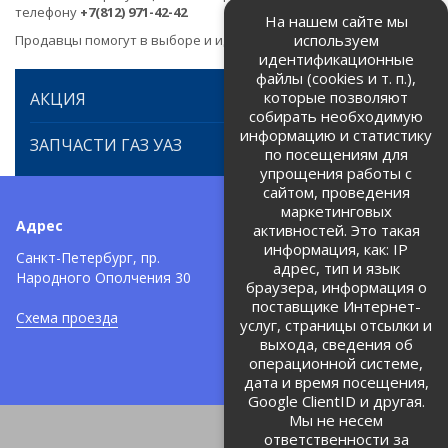
телефону
+7(812) 971-42-42
На нашем сайте мы
используем
Продавцы помогут в выборе и идентификации товара.
идентификационные
файлы (cookies и т. п.),
которые позволяют
АКЦИЯ
собирать необходимую
информацию и статистику
ЗАПЧАСТИ ГАЗ УАЗ
по посещениям для
упрощения работы с
сайтом, проведения
маркетинговых
Адрес
Телефоны:
активностей. Это такая
информация, как: IP
+7 (812) 971-42-42
Санкт-Петербург, пр.
тел:
адрес, тип и язык
Народного Ополчения 30
браузера, информация о
Политика об обработке и
защите персональных данных
поставщике Интернет-
Схема проезда
услуг, страницы отсылки и
Соглашение на обработку
персональных данных
выхода, сведения об
операционной системе,
дата и время посещения,
Google ClientID и другая.
Мы не несем
ответственности за