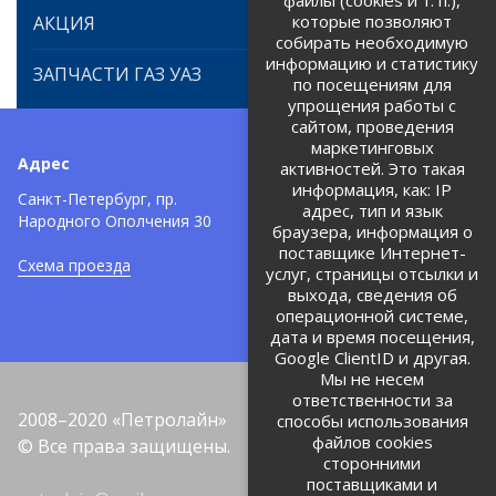
файлы (cookies и т. п.),
которые позволяют
АКЦИЯ
собирать необходимую
информацию и статистику
ЗАПЧАСТИ ГАЗ УАЗ
по посещениям для
упрощения работы с
сайтом, проведения
маркетинговых
Адрес
Телефоны:
активностей. Это такая
информация, как: IP
+7 (812) 971-42-42
Санкт-Петербург, пр.
тел:
адрес, тип и язык
Народного Ополчения 30
браузера, информация о
Политика об обработке и
защите персональных данных
поставщике Интернет-
Схема проезда
услуг, страницы отсылки и
Соглашение на обработку
персональных данных
выхода, сведения об
операционной системе,
дата и время посещения,
Google ClientID и другая.
Мы не несем
ответственности за
2008–2020 «Петролайн»
способы использования
файлов cookies
© Все права защищены.
сторонними
поставщиками и