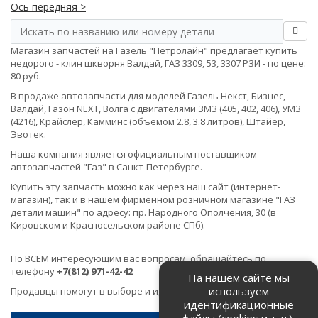
Ось передняя >
Магазин запчастей на Газель "Петролайн" предлагает купить
недорого - клин шкворня Валдай, ГАЗ 3309, 53, 3307 РЗИ - по цене:
80 руб.
В продаже автозапчасти для моделей Газель Некст, Бизнес,
Валдай, Газон NEXT, Волга с двигателями ЗМЗ (405, 402, 406), УМЗ
(4216), Крайслер, Камминс (объемом 2.8, 3.8 литров), Штайер,
Эвотек.
Наша компания является официальным поставщиком
автозапчастей "Газ" в Санкт-Петербурге.
Купить эту запчасть можно как через наш сайт (интернет-
магазин), так и в нашем фирменном розничном магазине "ГАЗ
детали машин" по адресу: пр. Народного Ополчения, 30 (в
Кировском и Красносельском районе СПб).
По ВСЕМ интересующим вас вопросам, обращайтесь по
телефону
+7(812) 971-42-42
На нашем сайте мы
используем
Продавцы помогут в выборе и идентификации товара.
идентификационные