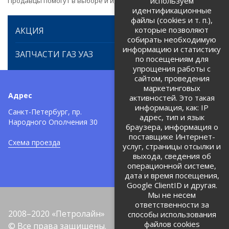
используем
Продавцы помогут в выборе и идентификации товара.
идентификационные
файлы (cookies и т. п.),
которые позволяют
АКЦИЯ
собирать необходимую
информацию и статистику
ЗАПЧАСТИ ГАЗ УАЗ
по посещениям для
упрощения работы с
сайтом, проведения
маркетинговых
Адрес
Телефоны:
активностей. Это такая
информация, как: IP
+7 (812) 971-42-42
Санкт-Петербург, пр.
тел:
адрес, тип и язык
Народного Ополчения 30
браузера, информация о
Политика об обработке и
защите персональных данных
поставщике Интернет-
Схема проезда
услуг, страницы отсылки и
Соглашение на обработку
персональных данных
выхода, сведения об
операционной системе,
дата и время посещения,
Google ClientID и другая.
Мы не несем
ответственности за
2008–2020 «Петролайн»
способы использования
файлов cookies
© Все права защищены.