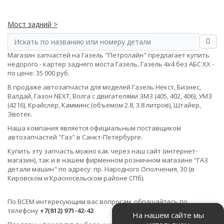
Мост задний >
Магазин запчастей на Газель "Петролайн" предлагает купить
недорого - картер заднего моста Газель, Газель 4х4 без АБС ХХ -
по цене: 35 000 руб.
В продаже автозапчасти для моделей Газель Некст, Бизнес,
Валдай, Газон NEXT, Волга с двигателями ЗМЗ (405, 402, 406), УМЗ
(4216), Крайслер, Камминс (объемом 2.8, 3.8 литров), Штайер,
Эвотек.
Наша компания является официальным поставщиком
автозапчастей "Газ" в Санкт-Петербурге.
Купить эту запчасть можно как через наш сайт (интернет-
магазин), так и в нашем фирменном розничном магазине "ГАЗ
детали машин" по адресу: пр. Народного Ополчения, 30 (в
Кировском и Красносельском районе СПб).
По ВСЕМ интересующим вас вопросам, обращайтесь по
телефону
+7(812) 971-42-42
На нашем сайте мы