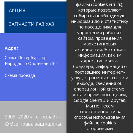
файлы (cookies и т. п.),
которые позволяют
АКЦИЯ
собирать необходимую
информацию и статистику
ЗАПЧАСТИ ГАЗ УАЗ
по посещениям для
упрощения работы с
сайтом, проведения
маркетинговых
Адрес
Телефоны:
активностей. Это такая
информация, как: IP
+7 (812) 971-42-42
Санкт-Петербург, пр.
тел:
адрес, тип и язык
Народного Ополчения 30
браузера, информация о
Политика об обработке и
защите персональных данных
поставщике Интернет-
Схема проезда
услуг, страницы отсылки и
Соглашение на обработку
персональных данных
выхода, сведения об
операционной системе,
дата и время посещения,
Google ClientID и другая.
Мы не несем
ответственности за
2008–2020 «Петролайн»
способы использования
файлов cookies
© Все права защищены.
сторонними