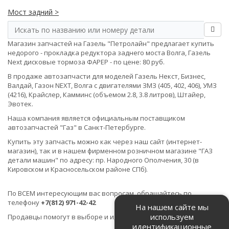
Мост задний >
Магазин запчастей на Газель "Петролайн" предлагает купить
недорого - прокладка редуктора заднего моста Волга, Газель
Next дисковые тормоза ФАРЕР - по цене: 80 руб.
В продаже автозапчасти для моделей Газель Некст, Бизнес,
Валдай, Газон NEXT, Волга с двигателями ЗМЗ (405, 402, 406), УМЗ
(4216), Крайслер, Камминс (объемом 2.8, 3.8 литров), Штайер,
Эвотек.
Наша компания является официальным поставщиком
автозапчастей "Газ" в Санкт-Петербурге.
Купить эту запчасть можно как через наш сайт (интернет-
магазин), так и в нашем фирменном розничном магазине "ГАЗ
детали машин" по адресу: пр. Народного Ополчения, 30 (в
Кировском и Красносельском районе СПб).
По ВСЕМ интересующим вас вопросам, обращайтесь по
телефону
+7(812) 971-42-42
На нашем сайте мы
используем
Продавцы помогут в выборе и идентификации товара.
идентификационные