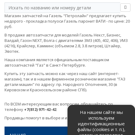
Магазин запчастей на Газель "Петролайн" предлагает купить
недорого - прокладка полуоси Газель паронит ВАТИ - по цене: 20
руб.
В продаже автозапчасти для моделей Газель Некст, Бизнес,
Валдай, Газон NEXT, Волга с двигателями ЗМЗ (405, 402, 406), УМЗ
(4216), Крайслер, Камминс (объемом 2.8, 3.8 литров), Штайер,
Эвотек.
Наша компания является официальным поставщиком
автозапчастей "Газ" в Санкт-Петербурге.
Купить эту запчасть можно как через наш сайт (интернет-
магазин), так и в нашем фирменном розничном магазине "ГАЗ
детали машин" по адресу: пр. Народного Ополчения, 30 (в
Кировском и Красносельском районе СПб).
По ВСЕМ интересующим вас вопросам, обращайтесь по
телефону
+7(812) 971-42-42
На нашем сайте мы
используем
Продавцы помогут в выборе и идентификации товара.
идентификационные
файлы (cookies и т. п.),