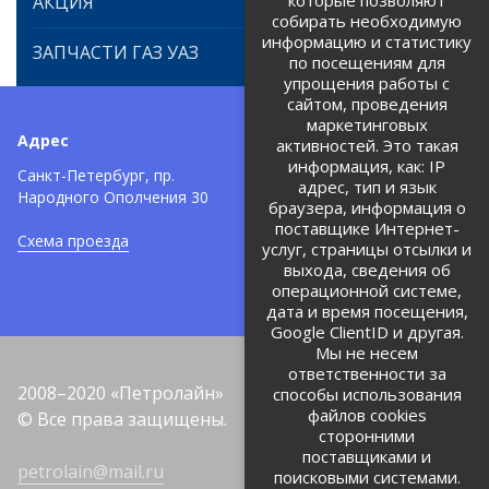
которые позволяют
АКЦИЯ
собирать необходимую
информацию и статистику
ЗАПЧАСТИ ГАЗ УАЗ
по посещениям для
упрощения работы с
сайтом, проведения
маркетинговых
Адрес
Телефоны:
активностей. Это такая
информация, как: IP
+7 (812) 971-42-42
Санкт-Петербург, пр.
тел:
адрес, тип и язык
Народного Ополчения 30
браузера, информация о
Политика об обработке и
защите персональных данных
поставщике Интернет-
Схема проезда
услуг, страницы отсылки и
Соглашение на обработку
персональных данных
выхода, сведения об
операционной системе,
дата и время посещения,
Google ClientID и другая.
Мы не несем
ответственности за
2008–2020 «Петролайн»
способы использования
файлов cookies
© Все права защищены.
сторонними
поставщиками и
petrolain@mail.ru
поисковыми системами.