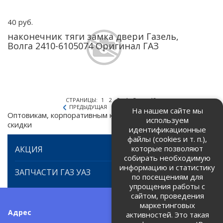
40 руб.
наконечник тяги замка двери Газель,
Волга 2410-6105074 Оригинал ГАЗ
СТРАНИЦЫ:
1
2
3
4
5
...
18
ПРЕДЫДУЩАЯ
СЛЕДУЮЩАЯ
На нашем сайте мы
Оптовикам, корпоративным клиентам предоставляем
используем
скидки
идентификационные
файлы (cookies и т. п.),
которые позволяют
АКЦИЯ
собирать необходимую
информацию и статистику
ЗАПЧАСТИ ГАЗ УАЗ
по посещениям для
упрощения работы с
сайтом, проведения
маркетинговых
Адрес
Телефоны:
активностей. Это такая