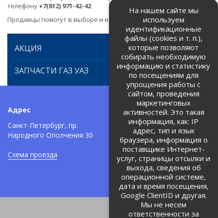
телефону
+7(812) 971-42-42
На нашем сайте мы
используем
Продавцы помогут в выборе и идентификации товара.
идентификационные
файлы (cookies и т. п.),
которые позволяют
АКЦИЯ
собирать необходимую
информацию и статистику
ЗАПЧАСТИ ГАЗ УАЗ
по посещениям для
упрощения работы с
сайтом, проведения
маркетинговых
Адрес
Телефоны:
активностей. Это такая
информация, как: IP
+7 (812) 971-42-42
Санкт-Петербург, пр.
тел:
адрес, тип и язык
Народного Ополчения 30
браузера, информация о
Политика об обработке и
защите персональных данных
поставщике Интернет-
Схема проезда
услуг, страницы отсылки и
Соглашение на обработку
персональных данных
выхода, сведения об
операционной системе,
дата и время посещения,
Google ClientID и другая.
Мы не несем
ответственности за