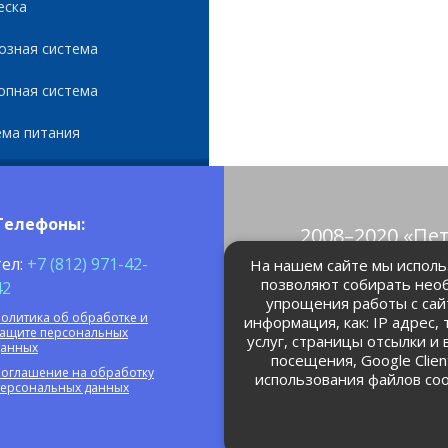
еска
озная система
опная система
ема питания
Телефоны:
2008–2020 «Пе
© Все права 
тел:
+7 (812) 971-42-
На нашем сайте мы использ
позволяют собирать нео
42
упрощения работы с сай
petrolain@mail
олитика об обработке и
информация, как: IP адрес,
защите персональных
услуг, страницы отсылки и
данных
посещения, Google Clie
оглашение на обработку
использования файлов coo
персональных данных