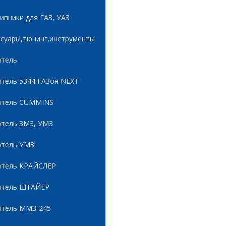
пники для ГАЗ, УАЗ
ссуары,тюнинг,инструменты
атель
атель 5344 ГАЗон NEXT
атель CUMMINS
атель ЗМЗ, УМЗ
атель УМЗ
атель КРАЙСЛЕР
атель ШТАЙЕР
атель ММЗ-245