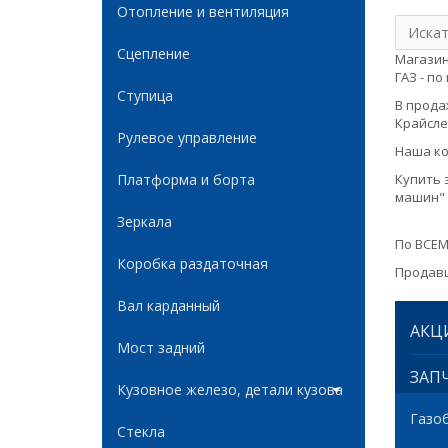
Отопление и вентиляция
Сцепление
Магазин
ГАЗ - по
Ступица
В продаж
Крайслер
Рулевое управление
Наша ко
Платформа и борта
Купить 
машин" 
Зеркала
По ВСЕМ
Коробка раздаточная
Продавц
Вал карданный
АКЦ
Мост задний
ЗАПЧ
Кузовное железо, детали кузова
Газо
Стекла