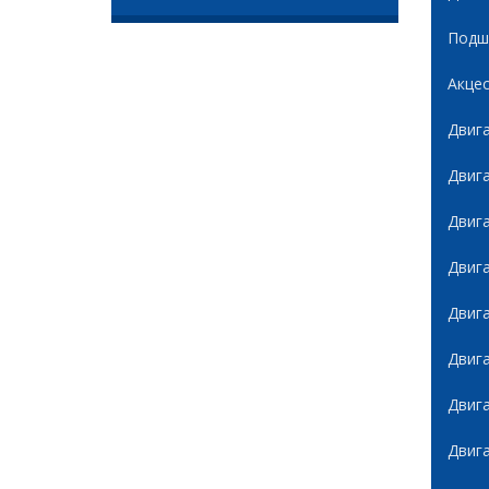
Подши
Акце
Двиг
Двиг
Двиг
Двиг
Двиг
Двиг
Двиг
Двиг