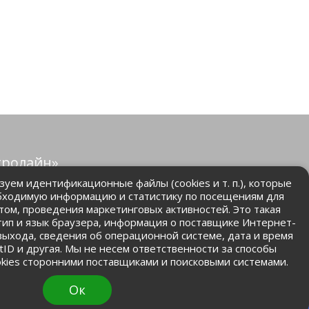
тролайн»
защищены.
уем идентификационные файлы (cookies и т. п.), которые
бходимую информацию и статистику по посещениям для
том, проведения маркетинговых активностей. Это такая
.ru
 тип и язык браузера, информация о поставщике Интернет-
 выхода, сведения об операционной системе, дата и время
ntID и другая. Мы не несем ответственности за способы
kies сторонними поставщиками и поисковыми системами.
Ок