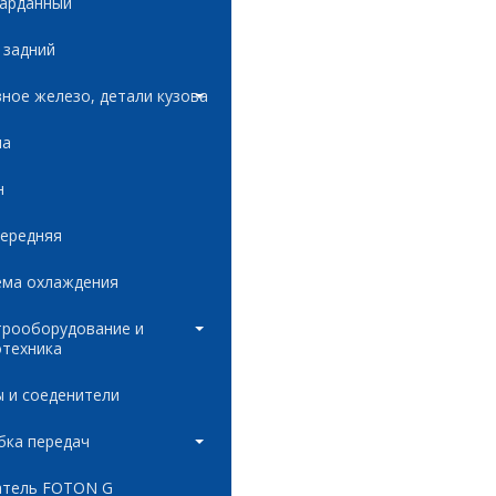
карданный
 задний
ное железо, детали кузова
ла
н
передняя
ема охлаждения
трооборудование и
отехника
 и соеденители
бка передач
атель FOTON G