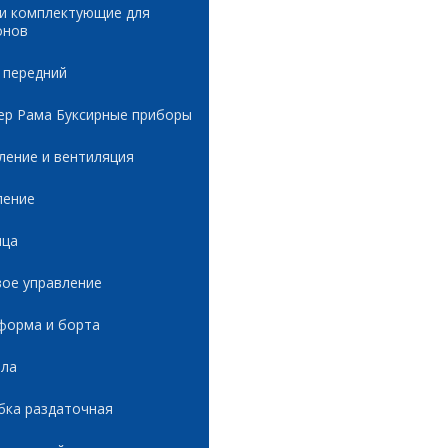
 и комплектующие для
онов
 передний
ер Рама Буксирные приборы
ление и вентиляция
ление
ица
вое управление
форма и борта
ала
бка раздаточная