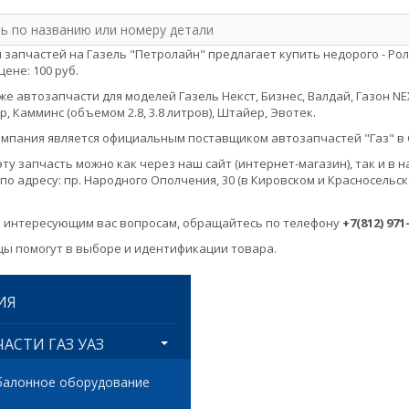
 запчастей на Газель "Петролайн" предлагает купить недорого - Ро
 цене: 100 руб.
е автозапчасти для моделей Газель Некст, Бизнес, Валдай, Газон NEXT, 
, Камминс (объемом 2.8, 3.8 литров), Штайер, Эвотек.
мпания является официальным поставщиком автозапчастей "Газ" в 
эту запчасть можно как через наш сайт (интернет-магазин), так и 
по адресу: пр. Народного Ополчения, 30 (в Кировском и Красносельск
 интересующим вас вопросам, обращайтесь по телефону
+7(812) 971
ы помогут в выборе и идентификации товара.
ИЯ
АСТИ ГАЗ УАЗ
балонное оборудование