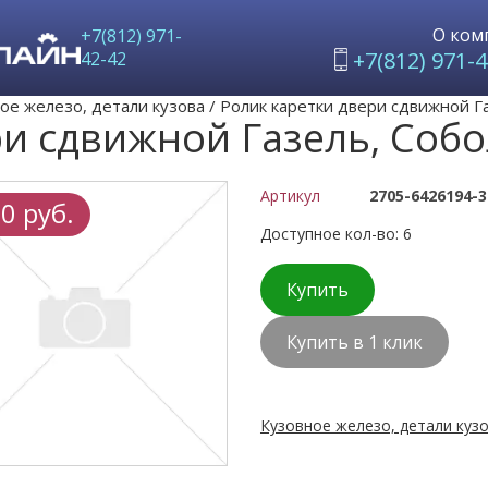
О ком
+7(812) 971-
+7(812) 971-4
42-42
ое железо, детали кузова
/
Ролик каретки двери сдвижной Г
ри сдвижной Газель, Соб
Артикул
2705-6426194-3
0 руб.
Доступное кол-во: 6
Купить
Купить в 1 клик
Кузовное железо, детали кузо