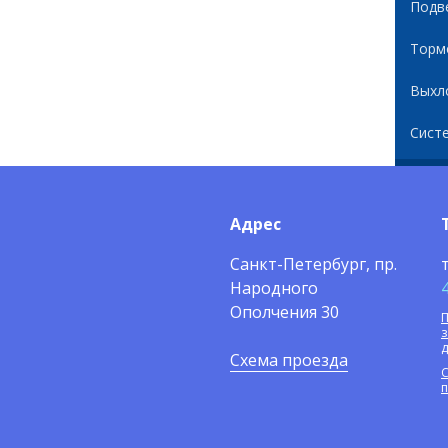
Подв
Торм
Выхл
Сист
Адрес
Санкт-Петербург, пр.
Народного
Ополчения 30
П
Схема проезда
С