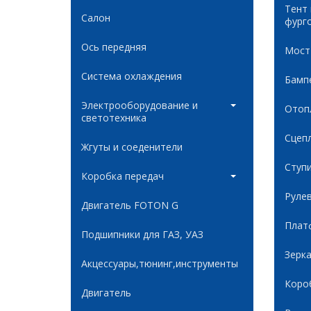
Тент
Салон
фург
Ось передняя
Мост
Система охлаждения
Бамп
Электрооборудование и
Отоп
светотехника
Сцеп
Жгуты и соеденители
Ступ
Коробка передач
Руле
Двигатель FOTON G
Плат
Подшипники для ГАЗ, УАЗ
Зерк
Акцессуары,тюнинг,инструменты
Коро
Двигатель