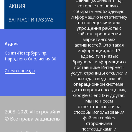
файлы (cookies и т. п.),
которые позволяют
АКЦИЯ
собирать необходимую
информацию и статистику
ЗАПЧАСТИ ГАЗ УАЗ
по посещениям для
упрощения работы с
сайтом, проведения
маркетинговых
Адрес
Телефоны:
активностей. Это такая
информация, как: IP
+7 (812) 971-42-42
Санкт-Петербург, пр.
тел:
адрес, тип и язык
Народного Ополчения 30
браузера, информация о
Политика об обработке и
защите персональных данных
поставщике Интернет-
Схема проезда
услуг, страницы отсылки и
Соглашение на обработку
персональных данных
выхода, сведения об
операционной системе,
дата и время посещения,
Google ClientID и другая.
Мы не несем
ответственности за
2008–2020 «Петролайн»
способы использования
файлов cookies
© Все права защищены.
сторонними
поставщиками и