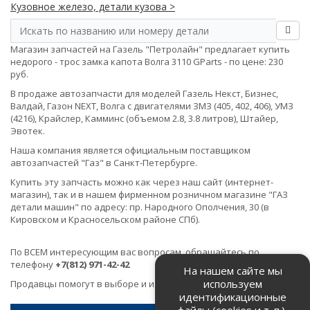
Кузовное железо, детали кузова >
Магазин запчастей на Газель "Петролайн" предлагает купить
недорого - трос замка капота Волга 3110 GParts - по цене: 230
руб.
В продаже автозапчасти для моделей Газель Некст, Бизнес,
Валдай, Газон NEXT, Волга с двигателями ЗМЗ (405, 402, 406), УМЗ
(4216), Крайслер, Камминс (объемом 2.8, 3.8 литров), Штайер,
Эвотек.
Наша компания является официальным поставщиком
автозапчастей "Газ" в Санкт-Петербурге.
Купить эту запчасть можно как через наш сайт (интернет-
магазин), так и в нашем фирменном розничном магазине "ГАЗ
детали машин" по адресу: пр. Народного Ополчения, 30 (в
Кировском и Красносельском районе СПб).
По ВСЕМ интересующим вас вопросам, обращайтесь по
телефону
+7(812) 971-42-42
На нашем сайте мы
используем
Продавцы помогут в выборе и идентификации товара.
идентификационные