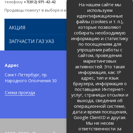
телефону
+7(812) 971-42-42
На нашем сайте мы
используем
Продавцы помогут в выборе и идентификации товара.
идентификационные
файлы (cookies и т. п.),
которые позволяют
АКЦИЯ
собирать необходимую
информацию и статистику
ЗАПЧАСТИ ГАЗ УАЗ
по посещениям для
упрощения работы с
сайтом, проведения
маркетинговых
Адрес
Телефоны:
активностей. Это такая
информация, как: IP
+7 (812) 971-42-42
Санкт-Петербург, пр.
тел:
адрес, тип и язык
Народного Ополчения 30
браузера, информация о
Политика об обработке и
защите персональных данных
поставщике Интернет-
Схема проезда
услуг, страницы отсылки и
Соглашение на обработку
персональных данных
выхода, сведения об
операционной системе,
дата и время посещения,
Google ClientID и другая.
Мы не несем
ответственности за