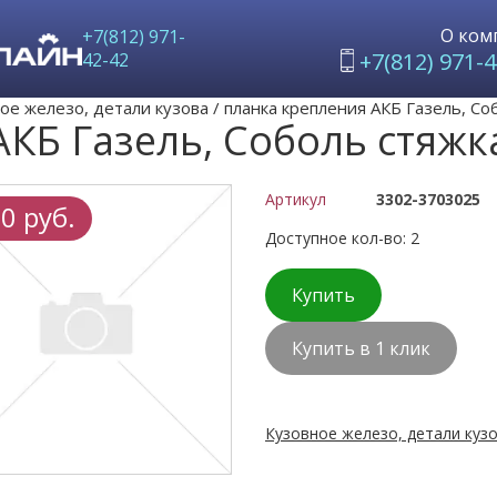
О ком
+7(812) 971-
+7(812) 971-4
42-42
ое железо, детали кузова
/
планка крепления АКБ Газель, Со
АКБ Газель, Соболь стяж
Артикул
3302-3703025
0 руб.
Доступное кол-во: 2
Купить
Купить в 1 клик
Кузовное железо, детали кузо