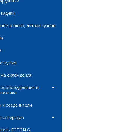
карданный
 задний
ное железо, детали кузова
ла
н
передняя
ема охлаждения
трооборудование и
отехника
 и соеденители
бка передач
атель FOTON G