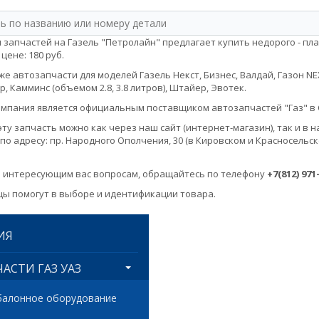
 запчастей на Газель "Петролайн" предлагает купить недорого - пла
 цене: 180 руб.
е автозапчасти для моделей Газель Некст, Бизнес, Валдай, Газон NEXT, 
, Камминс (объемом 2.8, 3.8 литров), Штайер, Эвотек.
мпания является официальным поставщиком автозапчастей "Газ" в 
эту запчасть можно как через наш сайт (интернет-магазин), так и 
по адресу: пр. Народного Ополчения, 30 (в Кировском и Красносельск
 интересующим вас вопросам, обращайтесь по телефону
+7(812) 971
ы помогут в выборе и идентификации товара.
ИЯ
АСТИ ГАЗ УАЗ
балонное оборудование