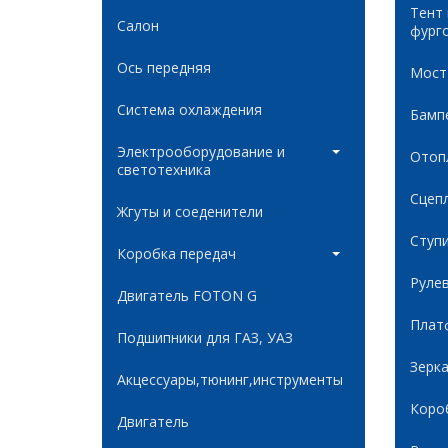
Тент
Салон
фург
Ось передняя
Мост
Система охлаждения
Бамп
Электрооборудование и
Отоп
светотехника
Сцеп
Жгуты и соеденители
Ступ
Коробка передач
Руле
Двигатель FOTON G
Плат
Подшипники для ГАЗ, УАЗ
Зерк
Акцессуары,тюнинг,инструменты
Коро
Двигатель