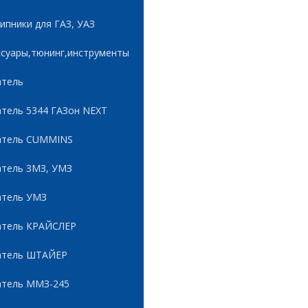
пники для ГАЗ, УАЗ
ссуары,тюнинг,инструменты
атель
атель 5344 ГАЗон NEXT
атель CUMMINS
атель ЗМЗ, УМЗ
атель УМЗ
атель КРАЙСЛЕР
атель ШТАЙЕР
атель ММЗ-245