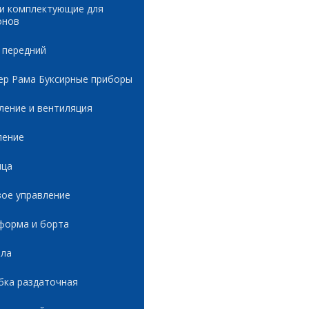
 и комплектующие для
онов
 передний
ер Рама Буксирные приборы
ление и вентиляция
ление
ица
вое управление
форма и борта
ала
бка раздаточная