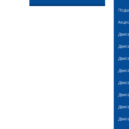
Подши
Акце
Двиг
Двиг
Двиг
Двиг
Двиг
Двиг
Двиг
Двиг