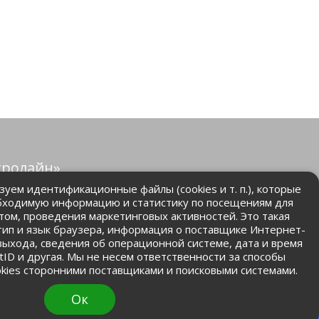
тролайн»
защищены.
уем идентификационные файлы (cookies и т. п.), которые
бходимую информацию и статистику по посещениям для
том, проведения маркетинговых активностей. Это такая
.ru
 тип и язык браузера, информация о поставщике Интернет-
 выхода, сведения об операционной системе, дата и время
ntID и другая. Мы не несем ответственности за способы
kies сторонними поставщиками и поисковыми системами.
Ок