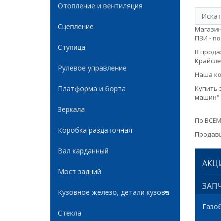
Отопление и вентиляция
Сцепление
Магазин
ПЗИ - по
Ступица
В продаж
Крайслер
Рулевое управление
Наша ко
Платформа и борта
Купить 
машин" 
Зеркала
По ВСЕМ
Коробка раздаточная
Продавц
Вал карданный
АКЦ
Мост задний
ЗАПЧ
Кузовное железо, детали кузова
Газо
Стекла