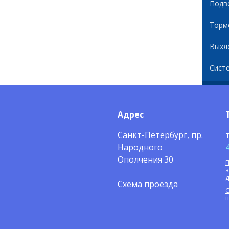
Подв
Торм
Выхл
Сист
Адрес
Санкт-Петербург, пр.
Народного
Ополчения 30
П
Схема проезда
С