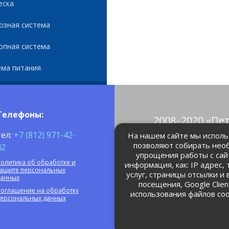
еска
озная система
опная система
ема питания
Телефоны:
2008–2020 «Пе
© Все права 
тел:
+7 (812) 971-42-
На нашем сайте мы использ
позволяют собирать нео
42
упрощения работы с сай
petrolain@mail
олитика об обработке и
информация, как: IP адрес,
защите персональных
услуг, страницы отсылки и
данных
посещения, Google Clie
оглашение на обработку
использования файлов coo
персональных данных