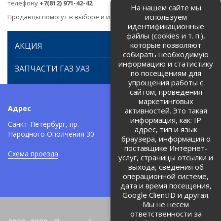
телефону
+7(812) 971-42-42
На нашем сайте мы
используем
Продавцы помогут в выборе и идентификации товара.
идентификационные
файлы (cookies и т. п.),
которые позволяют
АКЦИЯ
собирать необходимую
информацию и статистику
ЗАПЧАСТИ ГАЗ УАЗ
по посещениям для
упрощения работы с
сайтом, проведения
маркетинговых
Адрес
Телефоны:
активностей. Это такая
информация, как: IP
+7 (812) 971-42-42
Санкт-Петербург, пр.
тел:
адрес, тип и язык
Народного Ополчения 30
браузера, информация о
Политика об обработке и
защите персональных данных
поставщике Интернет-
Схема проезда
услуг, страницы отсылки и
Соглашение на обработку
персональных данных
выхода, сведения об
операционной системе,
дата и время посещения,
Google ClientID и другая.
Мы не несем
ответственности за