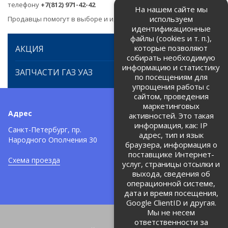
телефону
+7(812) 971-42-42
На нашем сайте мы
используем
Продавцы помогут в выборе и идентификации товара.
идентификационные
файлы (cookies и т. п.),
которые позволяют
АКЦИЯ
собирать необходимую
информацию и статистику
ЗАПЧАСТИ ГАЗ УАЗ
по посещениям для
упрощения работы с
сайтом, проведения
маркетинговых
Адрес
Телефоны:
активностей. Это такая
информация, как: IP
+7 (812) 971-42-42
Санкт-Петербург, пр.
тел:
адрес, тип и язык
Народного Ополчения 30
браузера, информация о
Политика об обработке и
защите персональных данных
поставщике Интернет-
Схема проезда
услуг, страницы отсылки и
Соглашение на обработку
персональных данных
выхода, сведения об
операционной системе,
дата и время посещения,
Google ClientID и другая.
Мы не несем
ответственности за