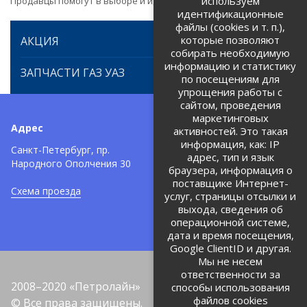
используем
Продавцы помогут в выборе и идентификации товара.
идентификационные
файлы (cookies и т. п.),
которые позволяют
АКЦИЯ
собирать необходимую
информацию и статистику
ЗАПЧАСТИ ГАЗ УАЗ
по посещениям для
упрощения работы с
сайтом, проведения
маркетинговых
Адрес
Телефоны:
активностей. Это такая
информация, как: IP
+7 (812) 971-42-42
Санкт-Петербург, пр.
тел:
адрес, тип и язык
Народного Ополчения 30
браузера, информация о
Политика об обработке и
защите персональных данных
поставщике Интернет-
Схема проезда
услуг, страницы отсылки и
Соглашение на обработку
персональных данных
выхода, сведения об
операционной системе,
дата и время посещения,
Google ClientID и другая.
Мы не несем
ответственности за
2008–2020 «Петролайн»
способы использования
файлов cookies
© Все права защищены.