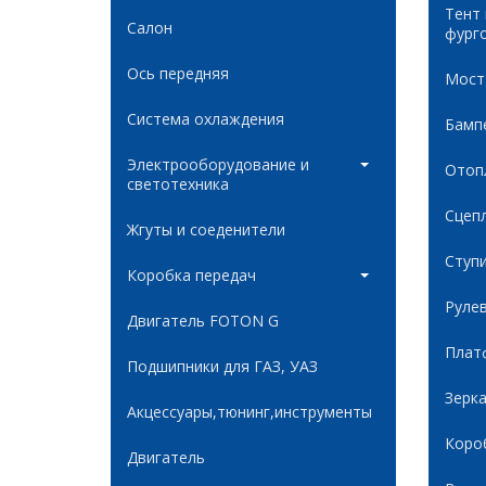
Тент
Салон
фург
Ось передняя
Мост
Система охлаждения
Бамп
Электрооборудование и
Отоп
светотехника
Сцеп
Жгуты и соеденители
Ступ
Коробка передач
Руле
Двигатель FOTON G
Плат
Подшипники для ГАЗ, УАЗ
Зерк
Акцессуары,тюнинг,инструменты
Коро
Двигатель