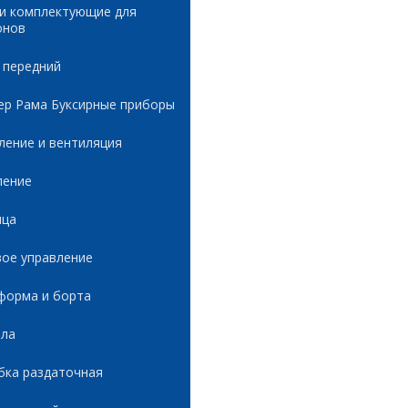
 и комплектующие для
онов
 передний
ер Рама Буксирные приборы
ление и вентиляция
ление
ица
вое управление
форма и борта
ала
бка раздаточная