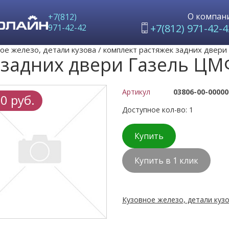
О компан
+7(812)
+7(812) 971-42-4
971-42-42
ое железо, детали кузова
/
комплект растяжек задних двери
 задних двери Газель ЦМ
Артикул
03806-00-00000
0 руб.
Доступное кол-во: 1
Купить
Купить в 1 клик
Кузовное железо, детали кузо