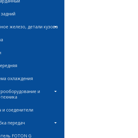
карданный
 задний
ное железо, детали кузова
ла
н
передняя
ема охлаждения
трооборудование и
отехника
 и соеденители
бка передач
атель FOTON G