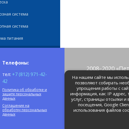
еска
озная система
опная система
ема питания
Телефоны:
2008–2020 «Пе
тел:
+7 (812) 971-42-
© Все права 
На нашем сайте мы использ
42
позволяют собирать нео
упрощения работы с сай
Политика об обработке и
petrolain@mail
информация, как: IP адрес,
защите персональных
данных
услуг, страницы отсылки и
посещения, Google Clie
Соглашение на
использования файлов coo
обработку персональных
данных