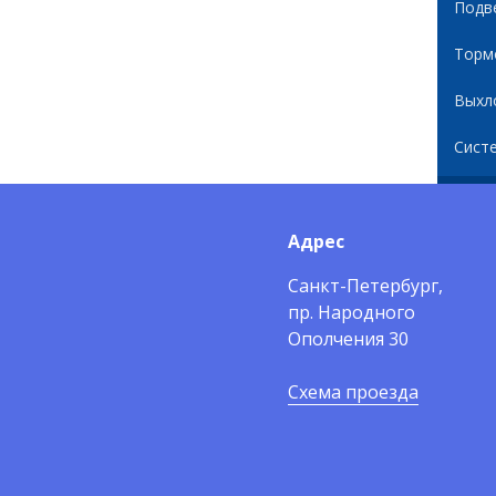
Подв
Торм
Выхл
Сист
Адрес
Санкт-Петербург,
пр. Народного
Ополчения 30
Схема проезда