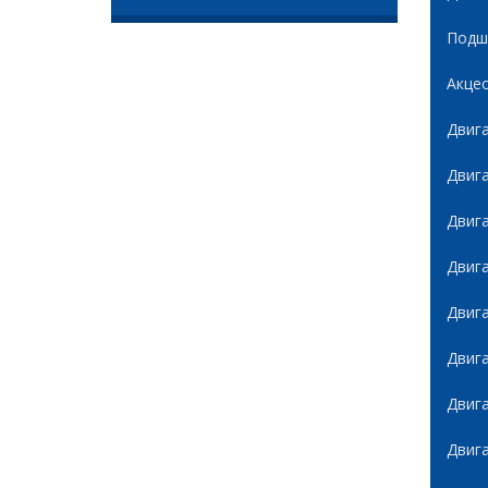
Подши
Акце
Двиг
Двиг
Двиг
Двиг
Двиг
Двиг
Двиг
Двиг