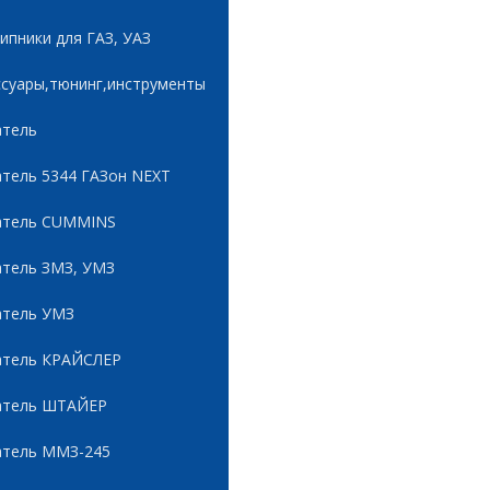
пники для ГАЗ, УАЗ
ссуары,тюнинг,инструменты
атель
атель 5344 ГАЗон NEXT
атель CUMMINS
атель ЗМЗ, УМЗ
атель УМЗ
атель КРАЙСЛЕР
атель ШТАЙЕР
атель ММЗ-245