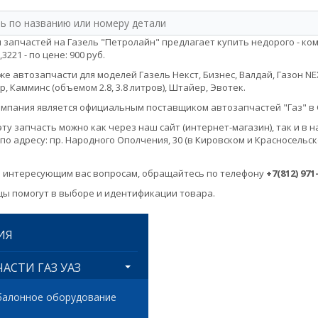
 запчастей на Газель "Петролайн" предлагает купить недорого - ко
,3221 - по цене: 900 руб.
е автозапчасти для моделей Газель Некст, Бизнес, Валдай, Газон NEXT, 
, Камминс (объемом 2.8, 3.8 литров), Штайер, Эвотек.
мпания является официальным поставщиком автозапчастей "Газ" в 
эту запчасть можно как через наш сайт (интернет-магазин), так и 
по адресу: пр. Народного Ополчения, 30 (в Кировском и Красносельск
 интересующим вас вопросам, обращайтесь по телефону
+7(812) 971
ы помогут в выборе и идентификации товара.
ИЯ
АСТИ ГАЗ УАЗ
балонное оборудование