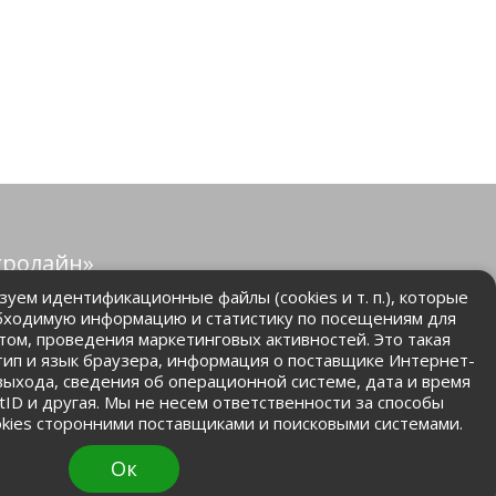
тролайн»
защищены.
уем идентификационные файлы (cookies и т. п.), которые
бходимую информацию и статистику по посещениям для
том, проведения маркетинговых активностей. Это такая
.ru
 тип и язык браузера, информация о поставщике Интернет-
 выхода, сведения об операционной системе, дата и время
ntID и другая. Мы не несем ответственности за способы
kies сторонними поставщиками и поисковыми системами.
Ок