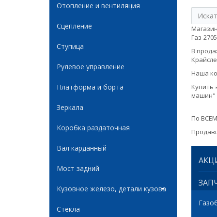
Отопление и вентиляция
Сцепление
Магазин
Газ-2705
Ступица
В продаж
Крайслер
Рулевое управление
Наша ко
Платформа и борта
Купить 
машин" 
Зеркала
По ВСЕМ
Коробка раздаточная
Продавц
Вал карданный
АКЦ
Мост задний
ЗАПЧ
Кузовное железо, детали кузова
Газо
Стекла