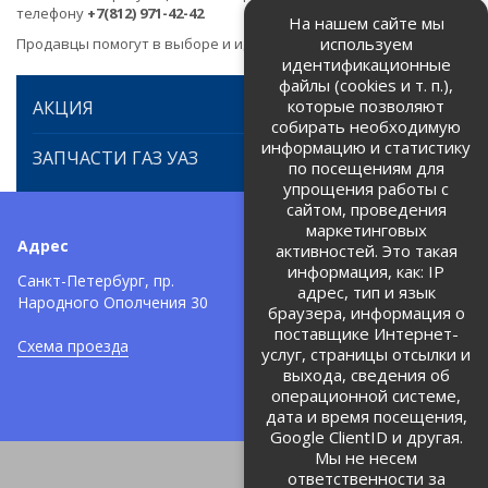
телефону
+7(812) 971-42-42
На нашем сайте мы
используем
Продавцы помогут в выборе и идентификации товара.
идентификационные
файлы (cookies и т. п.),
которые позволяют
АКЦИЯ
собирать необходимую
информацию и статистику
ЗАПЧАСТИ ГАЗ УАЗ
по посещениям для
упрощения работы с
сайтом, проведения
маркетинговых
Адрес
Телефоны:
активностей. Это такая
информация, как: IP
+7 (812) 971-42-42
Санкт-Петербург, пр.
тел:
адрес, тип и язык
Народного Ополчения 30
браузера, информация о
Политика об обработке и
защите персональных данных
поставщике Интернет-
Схема проезда
услуг, страницы отсылки и
Соглашение на обработку
персональных данных
выхода, сведения об
операционной системе,
дата и время посещения,
Google ClientID и другая.
Мы не несем
ответственности за