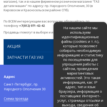
магазин), так и в нашем фирменном розничном магазине "ГАЗ
детали машин" по адресу: пр. Народного Ополчения, 30 (в
Кировском и Красносельском районе СПб).
По ВСЕМ интересующим вас вопросам, обращайтесь по
телефону
+7(812) 971-42-42
На нашем сайте мы
используем
Продавцы помогут в выборе и идентификации товара.
идентификационные
файлы (cookies и т. п.),
которые позволяют
АКЦИЯ
собирать необходимую
информацию и статистику
ЗАПЧАСТИ ГАЗ УАЗ
по посещениям для
упрощения работы с
сайтом, проведения
маркетинговых
Адрес
Телефоны:
активностей. Это такая
информация, как: IP
+7 (812) 971-42-42
Санкт-Петербург, пр.
тел:
адрес, тип и язык
Народного Ополчения 30
браузера, информация о
Политика об обработке и
защите персональных данных
поставщике Интернет-
Схема проезда
услуг, страницы отсылки и
Соглашение на обработку
персональных данных
выхода, сведения об