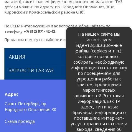
магазин), так и в нашем фирменном розничном магазине "ГАЗ
детали машин" по адресу: пр. Народного Ополчения, 30 (в
Кировском и Красносельском районе СПб).
По ВСЕМ интересующим вас вопросам, обращайтесь по
телефону
+7(812) 971-42-42
На нашем сайте мы
используем
Продавцы помогут в выборе и идентификации товара.
идентификационные
файлы (cookies и т. п.),
которые позволяют
АКЦИЯ
собирать необходимую
информацию и статистику
ЗАПЧАСТИ ГАЗ УАЗ
по посещениям для
упрощения работы с
сайтом, проведения
маркетинговых
Адрес
Телефоны:
активностей. Это такая
информация, как: IP
+7 (812) 971-42-42
Санкт-Петербург, пр.
тел:
адрес, тип и язык
Народного Ополчения 30
браузера, информация о
Политика об обработке и
защите персональных данных
поставщике Интернет-
Схема проезда
услуг, страницы отсылки и
Соглашение на обработку
персональных данных
выхода, сведения об