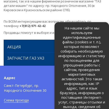
магазин), так и в нашем фирменном розничном магазине "ГАЗ
детали машин" по адресу: пр. Народного Ополчения, 30 (в
Кировском и Красносельском районе СПб).
По ВСЕМ интересующим вас вопросам, обращайтесь по
телефону
+7(812) 971-42-42
На нашем сайте мы
используем
Продавцы помогут в выборе и идентификации товара.
идентификационные
файлы (cookies и т. п.),
которые позволяют
АКЦИЯ
собирать необходимую
информацию и статистику
ЗАПЧАСТИ ГАЗ УАЗ
по посещениям для
упрощения работы с
сайтом, проведения
маркетинговых
Адрес
Телефоны:
активностей. Это такая
информация, как: IP
+7 (812) 971-42-42
Санкт-Петербург, пр.
тел:
адрес, тип и язык
Народного Ополчения 30
браузера, информация о
Политика об обработке и
защите персональных данных
поставщике Интернет-
Схема проезда
услуг, страницы отсылки и
Соглашение на обработку
персональных данных
выхода, сведения об