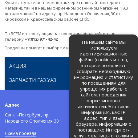
Купить эту запчасть можно как через наш сайт (интернет-
магазин), так и в нашем фирменном розничном магазине "ГАЗ
детали машин" по адресу: пр. Народного Ополчения, 30 (в
Кировском и Красносельском районе СПб).
По ВСЕМ интересующим вас вопросам, обращайтесь по
телефону
+7(812) 971-42-42
На нашем сайте мы
используем
Продавцы помогут в выборе и идентификации товара.
идентификационные
файлы (cookies и т. п.),
которые позволяют
АКЦИЯ
собирать необходимую
информацию и статистику
ЗАПЧАСТИ ГАЗ УАЗ
по посещениям для
упрощения работы с
сайтом, проведения
маркетинговых
Адрес
Телефоны:
активностей. Это такая
информация, как: IP
+7 (812) 971-42-42
Санкт-Петербург, пр.
тел:
адрес, тип и язык
Народного Ополчения 30
браузера, информация о
Политика об обработке и
защите персональных данных
поставщике Интернет-
Схема проезда
услуг, страницы отсылки и
Соглашение на обработку