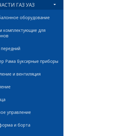
АСТИ ГАЗ УАЗ
балонное оборудование
 и комплектующие для
онов
 передний
ер Рама Буксирные приборы
ление и вентиляция
ление
ица
вое управление
форма и борта