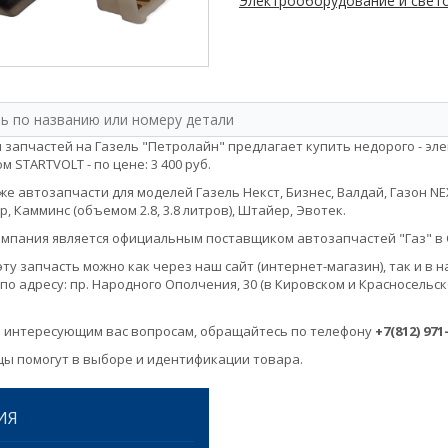
Электрооборудование и свето
 запчастей на Газель "Петролайн" предлагает купить недорого - эле
 STARTVOLT - по цене: 3 400 руб.
е автозапчасти для моделей Газель Некст, Бизнес, Валдай, Газон NEXT, 
, Камминс (объемом 2.8, 3.8 литров), Штайер, Эвотек.
мпания является официальным поставщиком автозапчастей "Газ" в 
эту запчасть можно как через наш сайт (интернет-магазин), так и 
по адресу: пр. Народного Ополчения, 30 (в Кировском и Красносельск
 интересующим вас вопросам, обращайтесь по телефону
+7(812) 971
ы помогут в выборе и идентификации товара.
ИЯ