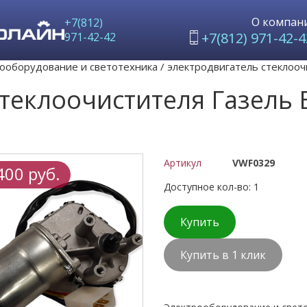
О компан
+7(812)
+7(812) 971-42-4
971-42-42
ооборудование и светотехника
/
электродвигатель стеклооч
стеклоочистителя Газель 
Артикул
VWF0329
400 руб.
Доступное кол-во: 1
Купить
Купить в 1 клик