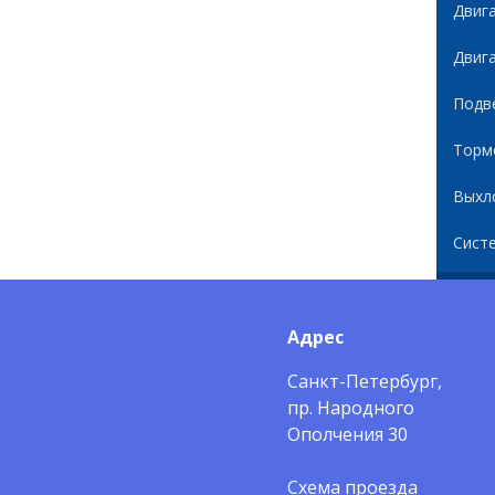
Двиг
Двиг
Подв
Торм
Выхл
Сист
Адрес
Санкт-Петербург,
пр. Народного
Ополчения 30
Схема проезда