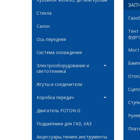
ЗАПЧ
Стекла
Газо
Салон
Тент
фург
Ось передняя
Мост
Система охлаждения
Бамп
Электрооборудование и
светотехника
Отоп
Жгуты и соеденители
Сцеп
Коробка передач
Ступ
Двигатель FOTON G
Руле
Подшипники для ГАЗ, УАЗ
Плат
Акцессуары,тюнинг,инструменты