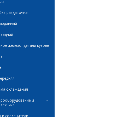
ала
бка раздаточная
карданный
 задний
ное железо, детали кузова
ла
н
передняя
ема охлаждения
трооборудование и
отехника
 и соеденители