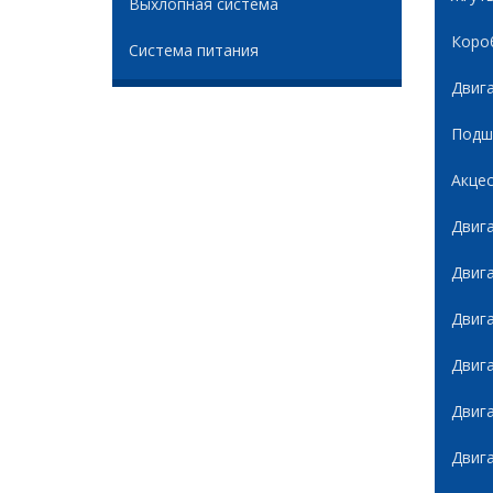
Выхлопная система
Коро
Система питания
Двиг
Подши
Акце
Двиг
Двиг
Двиг
Двиг
Двиг
Двиг