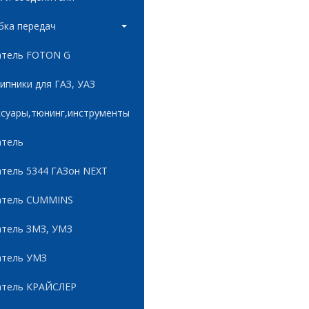
бка передач
атель FOTON G
пники для ГАЗ, УАЗ
ссуары,тюнинг,инструменты
атель
атель 5344 ГАЗон NEXT
атель CUMMINS
атель ЗМЗ, УМЗ
атель УМЗ
атель КРАЙСЛЕР