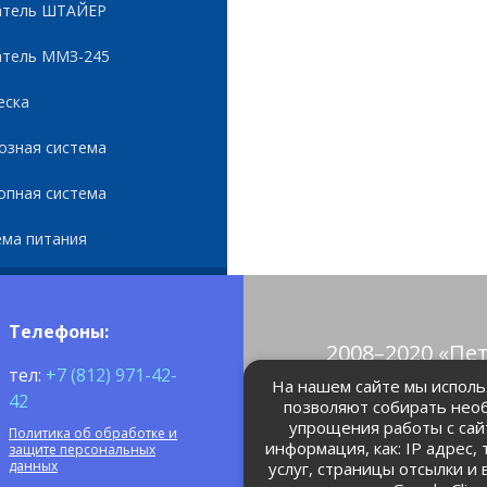
атель ШТАЙЕР
атель ММЗ-245
еска
озная система
опная система
ема питания
Телефоны:
2008–2020 «Пе
тел:
+7 (812) 971-42-
© Все права 
На нашем сайте мы использ
42
позволяют собирать нео
упрощения работы с сай
Политика об обработке и
petrolain@mail
информация, как: IP адрес,
защите персональных
данных
услуг, страницы отсылки и