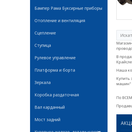
Бампер Рама Буксирные приборы
Отопление и вентиляция
Сцепление
Магазин
Ступица
проводом
В продаж
Рулевое управление
Крайслер
Платформа и борта
Наша ко
Купить 
Зеркала
машин" 
Коробка раздаточная
По ВСЕМ
Продавц
Вал карданный
Мост задний
АКЦ
Кузовное железо, детали кузова