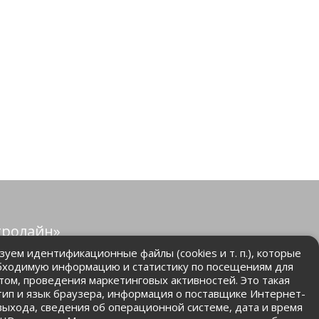
тролайн»
защищены.
уем идентификационные файлы (cookies и т. п.), которые
бходимую информацию и статистику по посещениям для
том, проведения маркетинговых активностей. Это такая
.ru
 тип и язык браузера, информация о поставщике Интернет-
 выхода, сведения об операционной системе, дата и время